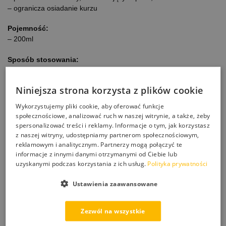
– ogranicza osiadanie kurzu
Pojemność:
– 200ml
Sposób stosowania:
Niewielką ilość środka nanieść bezpośrednio na czyszczoną
powierzchnię bądź czystą ściereczkę,
Niniejsza strona korzysta z plików cookie
rozprowadzić płyn po powierzchni i delikatnie wypolerować.
Wykorzystujemy pliki cookie, aby oferować funkcje
społecznościowe, analizować ruch w naszej witrynie, a także, żeby
spersonalizować treści i reklamy. Informacje o tym, jak korzystasz
z naszej witryny, udostępniamy partnerom społecznościowym,
reklamowym i analitycznym. Partnerzy mogą połączyć te
informacje z innymi danymi otrzymanymi od Ciebie lub
uzyskanymi podczas korzystania z ich usług.
Polityka prywatności
Ustawienia zaawansowane
Zezwól na wszystkie