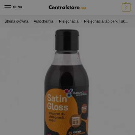
MENU
0
Strona główna
Autochemia
Pielęgnacja
Pielęgnacja tapicerki i skór
/
/
/