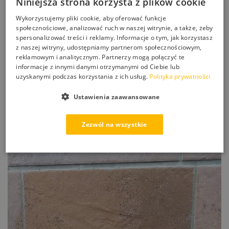
Niniejsza strona korzysta z plików cookie
nakładania)
Wykorzystujemy pliki cookie, aby oferować funkcje
społecznościowe, analizować ruch w naszej witrynie, a także, żeby
Zastosowanie:
spersonalizować treści i reklamy. Informacje o tym, jak korzystasz
– ceramika
z naszej witryny, udostępniamy partnerom społecznościowym,
– cegła
reklamowym i analitycznym. Partnerzy mogą połączyć te
– klinkier
informacje z innymi danymi otrzymanymi od Ciebie lub
– chłonne kamienie naturalne
uzyskanymi podczas korzystania z ich usług.
Polityka prywatności
Aplikacja:
Ustawienia zaawansowane
Zezwól na wszystkie