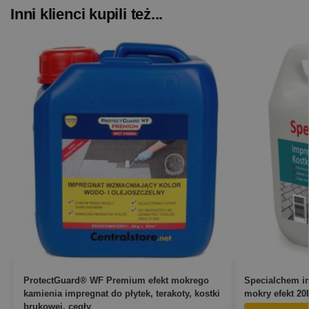
Inni klienci kupili też...
ProtectGuard® WF Premium efekt mokrego
Specialchem im
kamienia impregnat do płytek, terakoty, kostki
mokry efekt 20
brukowej, cegły