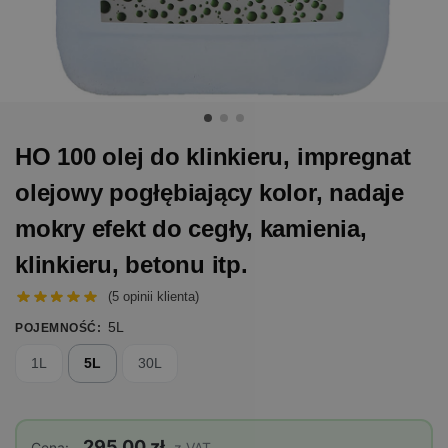
HO 100 olej do klinkieru, impregnat
olejowy pogłębiający kolor, nadaje
mokry efekt do cegły, kamienia,
klinkieru, betonu itp.
(
5
opinii klienta)
5L
POJEMNOŚĆ
:
1L
5L
30L
295,00 zł
Cena:
z VAT