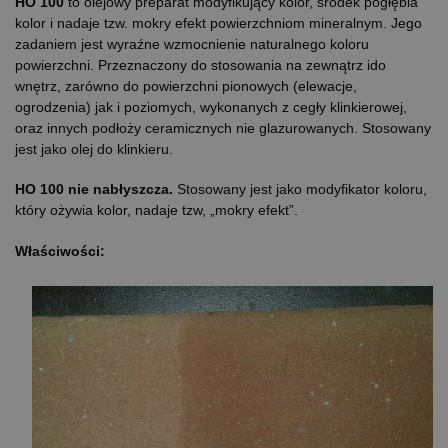
HO 100
to olejowy preparat modyfikujący kolor, środek pogłębia
kolor i nadaje tzw. mokry efekt powierzchniom mineralnym. Jego
zadaniem jest wyraźne wzmocnienie naturalnego koloru
powierzchni. Przeznaczony do stosowania na zewnątrz ido
wnętrz, zarówno do powierzchni pionowych (elewacje,
ogrodzenia) jak i poziomych, wykonanych z cegły klinkierowej,
oraz innych podłoży ceramicznych nie glazurowanych. Stosowany
jest jako olej do klinkieru.
HO 100 nie nabłyszcza.
Stosowany jest jako modyfikator koloru,
który ożywia kolor, nadaje tzw, „mokry efekt”.
Właściwości: