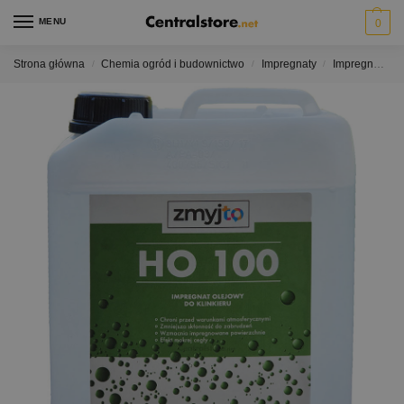
MENU
0
Strona główna
Chemia ogród i budownictwo
Impregnaty
Impregnaty do kamienia efekt mokry
/
/
/