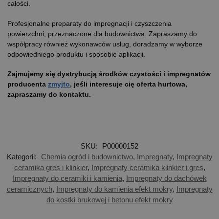
całości.
Profesjonalne preparaty do impregnacji i czyszczenia
powierzchni, przeznaczone dla budownictwa. Zapraszamy do
współpracy również wykonawców usług, doradzamy w wyborze
odpowiedniego produktu i sposobie aplikacji.
Zajmujemy się dystrybucją środków czystości i impregnatów
producenta
zmyjto
, jeśli interesuje cię oferta hurtowa,
zapraszamy do kontaktu.
SKU:
P00000152
Kategorii:
Chemia ogród i budownictwo
,
Impregnaty
,
Impregnaty
ceramika gres i klinkier
,
Impregnaty ceramika klinkier i gres
,
Impregnaty do ceramiki i kamienia
,
Impregnaty do dachówek
ceramicznych
,
Impregnaty do kamienia efekt mokry
,
Impregnaty
do kostki brukowej i betonu efekt mokry