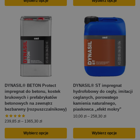
Wybierz opcje
Wybierz opcje
DYNASIL® BETON Protect
DYNASIL® ST impregnat
impregnat do betonu, kostek
hydrofobowy do cegły, imitacji
brukowych i prefabrykatów
ceglanych, porowatego
betonowych na zewnątrz
kamienia naturalnego,
bezbarwny (rozpuszczalnikowy)
piaskowca „efekt mokry”
10,00
zł
–
258,30
zł
239,85
zł
–
1365,30
zł
Wybierz opcje
Wybierz opcje