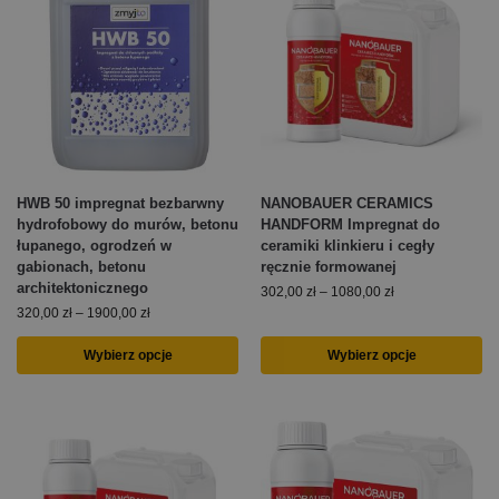
HWB 50 impregnat bezbarwny
NANOBAUER CERAMICS
hydrofobowy do murów, betonu
HANDFORM Impregnat do
łupanego, ogrodzeń w
ceramiki klinkieru i cegły
gabionach, betonu
ręcznie formowanej
architektonicznego
302,00
zł
–
1080,00
zł
320,00
zł
–
1900,00
zł
Wybierz opcje
Wybierz opcje