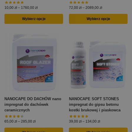
10,00
zł
–
1760,00
zł
72,00
zł
–
2089,00
zł
Wybierz opcje
Wybierz opcje
NANOCAPE DO DACHÓW nano
NANOCAPE SOFT STONES
impregnat do dachówek
impregnat do gipsu betonu
ceramicznych
kostki brukowej i piaskowca
65,00
zł
–
285,00
zł
39,00
zł
–
134,00
zł