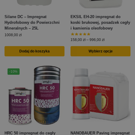
Silane DC – Impregnat
EKSIL EH-20 impregnat do
Hydrofobowy do Powierzchni
koski brukowej, posadzek cegły
Mineralnych – 25L
i kamienia oleofobowy
1008,00
zł
158,00
zł
–
996,00
zł
Dodaj do koszyka
Wybierz opcje
-10%
HRC 50 impregnat do cegły
NANOBAUER Paving impregnat