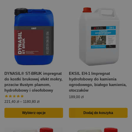
DYNASIL® ST-BRUK impregnat
EKSIL EH-1 Impregnat
do kostki brukowej efekt mokry,
hydrofobowy do kamienia
przeciw tłustym plamom,
ogrodowego, białego kamienia,
hydrofobowy i oleofobowy
otoczaków
189,00
zł
221,40
zł
–
1180,80
zł
Wybierz opcje
Dodaj do koszyka