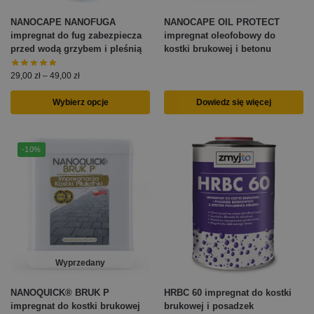
NANOCAPE NANOFUGA
NANOCAPE OIL PROTECT
impregnat do fug zabezpiecza
impregnat oleofobowy do
przed wodą grzybem i pleśnią
kostki brukowej i betonu
29,00
zł
–
49,00
zł
Wybierz opcje
Dowiedz się więcej
-10%
Wyprzedany
NANOQUICK® BRUK P
HRBC 60 impregnat do kostki
impregnat do kostki brukowej
brukowej i posadzek