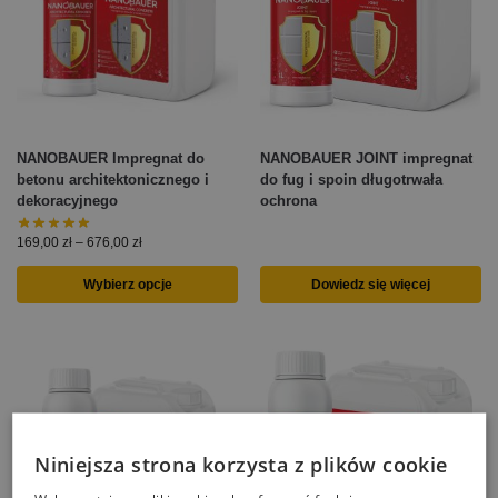
NANOBAUER Impregnat do
NANOBAUER JOINT impregnat
betonu architektonicznego i
do fug i spoin długotrwała
dekoracyjnego
ochrona
169,00
zł
–
676,00
zł
Wybierz opcje
Dowiedz się więcej
Niniejsza strona korzysta z plików cookie