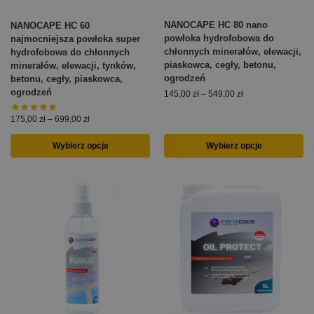
NANOCAPE HC 80 nano
NANOCAPE HC 60
powłoka hydrofobowa do
najmocniejsza powłoka super
chłonnych minerałów, elewacji,
hydrofobowa do chłonnych
piaskowca, cegły, betonu,
minerałów, elewacji, tynków,
ogrodzeń
betonu, cegły, piaskowca,
ogrodzeń
145,00
zł
–
549,00
zł
175,00
zł
–
699,00
zł
Wybierz opcje
Wybierz opcje