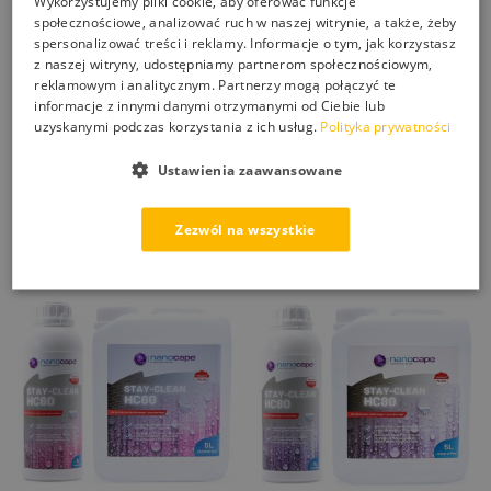
Wykorzystujemy pliki cookie, aby oferować funkcje
społecznościowe, analizować ruch w naszej witrynie, a także, żeby
spersonalizować treści i reklamy. Informacje o tym, jak korzystasz
z naszej witryny, udostępniamy partnerom społecznościowym,
reklamowym i analitycznym. Partnerzy mogą połączyć te
NANOBAUER ROCK
NANOBAUER SANDSTONE
informacje z innymi danymi otrzymanymi od Ciebie lub
nanoimpregnat do kamienia
impregnat bezbarwny do
uzyskanymi podczas korzystania z ich usług.
Polityka prywatności
naturalnego marmur granit
piaskowca każdego rodzaju
bazalt łupek itp.
Ustawienia zaawansowane
159,00
zł
–
499,00
zł
159,00
zł
–
636,00
zł
Zezwól na wszystkie
Wybierz opcje
Wybierz opcje