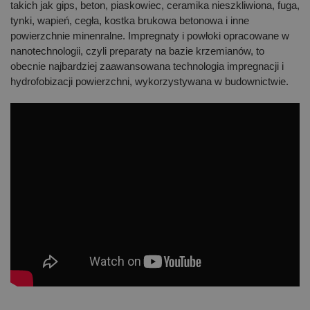
takich jak gips, beton, piaskowiec, ceramika nieszkliwiona, fuga,
tynki, wapień, cegła, kostka brukowa betonowa i inne
powierzchnie minenralne. Impregnaty i powłoki opracowane w
nanotechnologii, czyli preparaty na bazie krzemianów, to
obecnie najbardziej zaawansowana technologia impregnacji i
hydrofobizacji powierzchni, wykorzystywana w budownictwie.