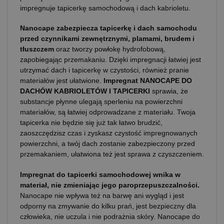
impregnuje tapicerkę samochodową i dach kabrioletu.
Nanocape zabezpiecza tapicerkę i dach samochodu
przed czynnikami zewnętrznymi, plamami, brudem i
tłuszczem
oraz tworzy powłokę hydrofobową,
zapobiegając przemakaniu. Dzięki impregnacji łatwiej jest
utrzymać dach i tapicerkę w czystości, również pranie
materiałów jest ułatwione.
Impregnat NANOCAPE DO
DACHÓW KABRIOLETÓW I TAPICERKI
sprawia, że
substancje płynne ulegają sperleniu na powierzchni
materiałów, są łatwiej odprowadzane z materiału. Twoja
tapicerka nie będzie się już tak łatwo brudzić,
zaoszczędzisz czas i zyskasz czystość impregnowanych
powierzchni, a twój dach zostanie zabezpieczony przed
przemakaniem, ułatwiona też jest sprawa z czyszczeniem.
Impregnat do tapicerki samochodowej wnika w
materiał, nie zmieniając jego paroprzepuszczalności.
Nanocape nie wpływa też na barwę ani wygląd i jest
odporny na zmywanie do kilku prań, jest bezpieczny dla
człowieka, nie uczula i nie podrażnia skóry. Nanocape do