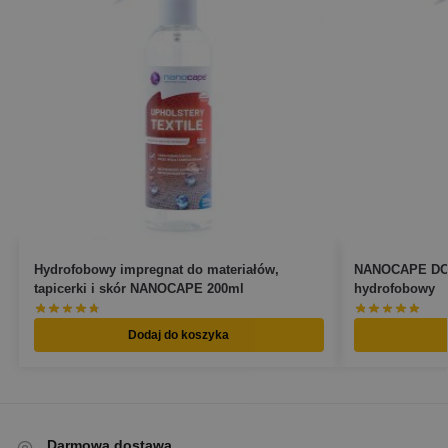
Hydrofobowy impregnat do materiałów,
NANOCAPE DO 
tapicerki i skór NANOCAPE 200ml
hydrofobowy
Dodaj do koszyka
Darmowa dostawa