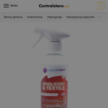
MENU
0
Strona główna
Autochemia
Impregnaty
Impregnacja tapicerki
IMPREGNAT NANOCAPE do tapicerki i dachów cabrio 500ml
/
/
/
/