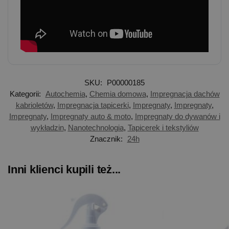
SKU:
P00000185
Kategorii:
Autochemia
,
Chemia domowa
,
Impregnacja dachów
kabrioletów
,
Impregnacja tapicerki
,
Impregnaty
,
Impregnaty
,
Impregnaty
,
Impregnaty auto & moto
,
Impregnaty do dywanów i
wykładzin
,
Nanotechnologia
,
Tapicerek i tekstyliów
Znacznik:
24h
Inni klienci kupili też...