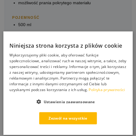
możliwość prania pokrytego materiału
POJEMNOŚĆ
500 ml
Niniejsza strona korzysta z plików cookie
Wykorzystujemy pliki cookie, aby oferować funkcje
SPOSÓB UŻYCIA
społecznościowe, analizować ruch w naszej witrynie, a także, żeby
Materiał, na którym chcemy użyć preparatu, powinien
spersonalizować treści i reklamy. Informacje o tym, jak korzystasz
być dokładnie oczyszczony, odpylony i odtłuszczony.
z naszej witryny, udostępniamy partnerom społecznościowym,
Zwiększy to okres trwałości preparatu i jego
reklamowym i analitycznym. Partnerzy mogą połączyć te
efektywność.
informacje z innymi danymi otrzymanymi od Ciebie lub
Optymalną temperaturą dla zastosowania nanocape
uzyskanymi podczas korzystania z ich usług.
Polityka prywatności
do tapicerki i dachów cabrio jest temperatura od +5C
do +40C.
Ustawienia zaawansowane
Wstrząsnąć pojemnikiem przed użyciem.
Równomiernie nanieść preparat na powierzchnię i
Zezwól na wszystkie
rozprowadzić ściereczką lub gąbką.
Pozostawić do wyschnięcia i chronić przed wilgocią
minimum 2 godziny.