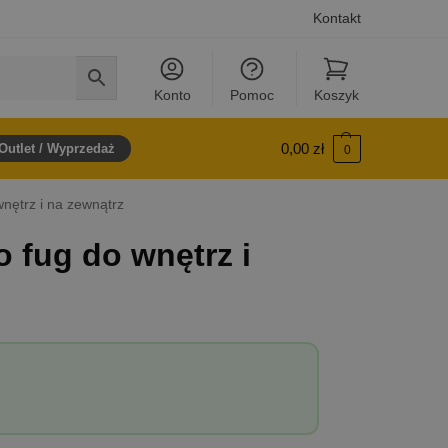
Kontakt
Konto
Pomoc
Koszyk
0,00
zł
Outlet / Wyprzedaż
0
nętrz i na zewnątrz
 fug do wnętrz i