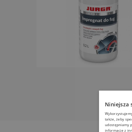
Niniejsza 
Wykorzystujemy 
także, żeby spe
udostępniamy p
informacje z in