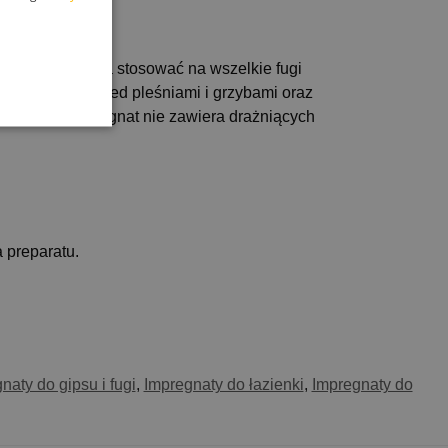
 produkt
Impregnat można stosować na wszelkie fugi
ną ochronę przed pleśniami i grzybami oraz
alkonach. Impregnat nie zawiera drażniących
a preparatu.
naty do gipsu i fugi
,
Impregnaty do łazienki
,
Impregnaty do