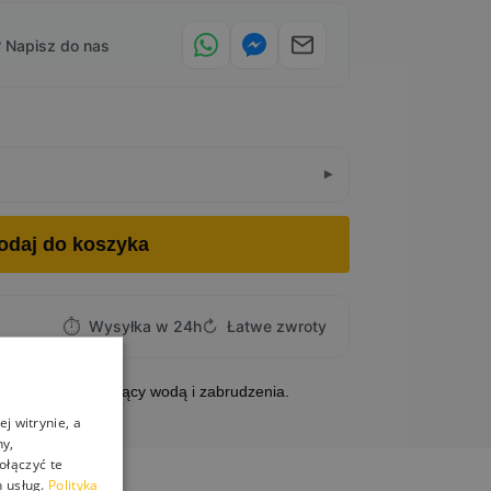
 Napisz do nas
odaj do koszyka
⏱
↻
Wysyłka w 24h
Łatwe zwroty
owowych odpychający wodą i zabrudzenia.
j witrynie, a
ny,
ołączyć te
 usług.
Polityka