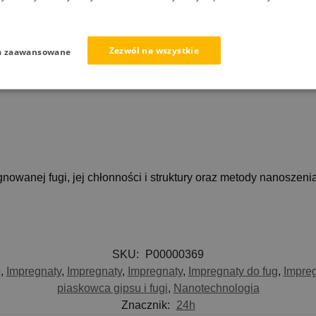
Informacje dodatkowe
Kalkulator
Dostawa
Zapytaj o
ieczenie fug przed wnikaniem wody oraz zanieczyszczeniami. 
Zezwól na wszystkie
a zaawansowane
ieszczeniach domowych. Impregnowana fuga otrzymuje zwiększo
na również stosować na zewnątrz pomieszczeń, na tarasach i b
nowanej fugi, jej chłonności i struktury oraz metody nanoszeni
SKU:
P00000369
o
,
Impregnaty
,
Impregnaty
,
Impregnaty
,
Impregnaty do fug
,
Impreg
piaskowca gipsu i fugi
,
Nanotechnologia
Znacznik:
24h