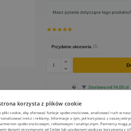
Masz pytania dotyczące tego produktu?
Przydatne akcesoria
(3)
D
▼
Dostawa od 14,00 zł
strona korzysta z plików cookie
Impregnat do fug o właściwościach hydrofob
pliki cookie, aby oferować funkcje społecznościowe, analizować ruch w nasze
rsonalizować treści i reklamy. Informacje o tym, jak korzystasz z naszej witry
artnerom społecznościowym, reklamowym i analitycznym. Partnerzy mogą p
nymi danymi otrzymanymi od Ciebie lub uzyskanymi podczas korzystania z ich