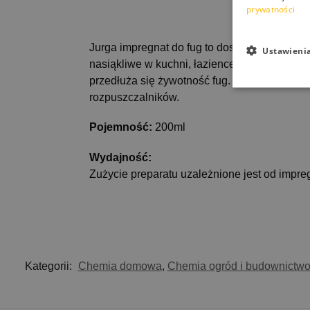
Opis
prywatności
Jurga impregnat do fug to doskonałe zabezp
Ustawieni
nasiąkliwe w kuchni, łazience i innych pom
przedłuża się żywotność fug. Impregnat moż
rozpuszczalników.
Pojemność:
200ml
Wydajność:
Zużycie preparatu uzależnione jest od impreg
Kategorii:
Chemia domowa
,
Chemia ogród i budownictw