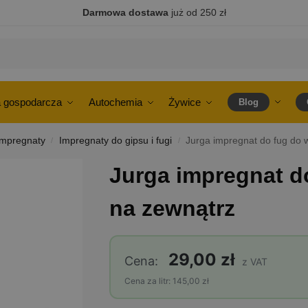
Darmowa dostawa
już od 250 zł
 gospodarcza
Autochemia
Żywice
Blog
Impregnaty
Impregnaty do gipsu i fugi
Jurga impregnat do fug do w
/
/
Jurga impregnat do
na zewnątrz
29,00 zł
Cena:
z VAT
Cena za litr: 145,00 zł