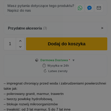
Masz pytania dotyczące tego produktu?
Napisz do nas
Przydatne akcesoria
(3)
Dodaj do koszyka
Darmowa Dostawa
*
▼
⏱
Wysyłka w 24h
↻
Łatwe zwroty
– impregnat chroniący przed woda i zabrudzeniami powiierzchnei
takie jak:
– polerowany granit, marmur, trawertn
– tworzy powłokę hydrofobową,
– blokuje rozwój mikroorganizmów
– trwałość: od 3 lat marmur, 5 do 7 lat inne