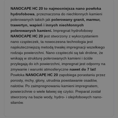
NANOCAPE HC 20 to najmocniejsza nano powłoka
hydrofobowa
, przeznaczona do niechłonnych kamieni
polerowanych takich jak
polerowany granit, marmur,
trawertyn, wapień i innych niechłonnych
polerowanych kamieni.
Impregnat hydrofobowy
NANOCAPE HC 20
jest stworzony z wykorzystaniem
nano cząsteczek, ta nowoczesna technologia jest
najskuteczniejszą metodą trwałej impregnacji wszelkiego
rodzaju powierzchni. Nano cząsteczki są tak drobne, że
wnikają w strukturę polerowanych kamieni i ściśle
przylegają do ich powierzchni, impregnat jest odporny na
zmywanie i warunki atmosferyczne
nawet do 7 lat!
Powłoka
NANOCAPE HC 20
zapobiega porastaniu przez
porosty, mchy, glony, utrudnia powstawanie osadów,
nalotów. Po zaimpregnowaniu kamieni impregnatem,
powierzchnie o wiele łatwiej się czyści. Preparat został
stworzony na bazie wody, hydro- i olejofobowych nano-
silanów.