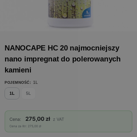
NANOCAPE HC 20 najmocniejszy
nano impregnat do polerowanych
kamieni
1L
POJEMNOŚĆ
:
1L
5L
275,00 zł
Cena:
z VAT
Cena za litr: 275,00 zł