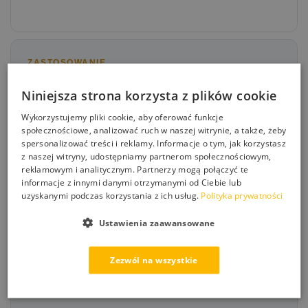
ZASTOSOWANIE
polerowany granit
Niniejsza strona korzysta z plików cookie
polerowany marmur
polerowany wapień
Wykorzystujemy pliki cookie, aby oferować funkcje
polerowany trawertyn
społecznościowe, analizować ruch w naszej witrynie, a także, żeby
lastryko
spersonalizować treści i reklamy. Informacje o tym, jak korzystasz
inne niechłonne i polerowane powierzchnie kamienne
z naszej witryny, udostępniamy partnerom społecznościowym,
reklamowym i analitycznym. Partnerzy mogą połączyć te
informacje z innymi danymi otrzymanymi od Ciebie lub
WYDAJNOŚĆ
uzyskanymi podczas korzystania z ich usług.
Polityka prywatności
w zależności od stopnia chłonności, rodzaju kamienia 20-
40 ml/m2
Ustawienia zaawansowane
TRWAŁOŚĆ
Zezwól na wszystkie
od ok. 3 lat marmur
od 5 do 7 lat inne kamienie