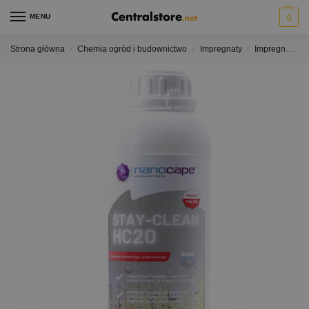
MENU
0
Strona główna
Chemia ogród i budownictwo
Impregnaty
Impregnaty do kamienia efekt bezbarwny
/
/
/