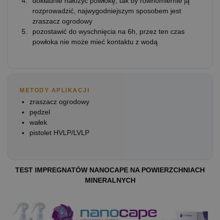
dokładnie nałożyć powłokę, tak by równomiernie ją
rozprowadzić, najwygodniejszym sposobem jest
zraszacz ogrodowy
pozostawić do wyschnięcia na 6h, przez ten czas
powłoka nie może mieć kontaktu z wodą
METODY APLIKACJI
zraszacz ogrodowy
pędzel
wałek
pistolet HVLP/LVLP
TEST IMPREGNATÓW NANOCAPE NA POWIERZCHNIACH
MINERALNYCH