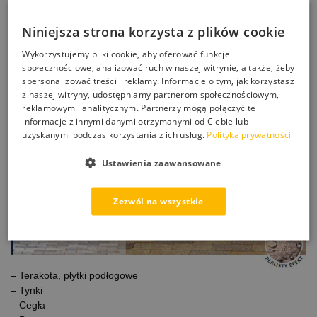
Właściwości chemiczne:
Niniejsza strona korzysta z plików cookie
– Żywica akrylowa i fluor w fazie wodnej.
Wykorzystujemy pliki cookie, aby oferować funkcje
Zastosowanie:
społecznościowe, analizować ruch w naszej witrynie, a także, żeby
Preparat ProtectGuard®
WL
Flat
Finish
przeznaczony jest do
spersonalizować treści i reklamy. Informacje o tym, jak korzystasz
pionowych i poziomych porowatych lub bardzo porowatych
z naszej witryny, udostępniamy partnerom społecznościowym,
materiałów takich jak:
reklamowym i analitycznym. Partnerzy mogą połączyć te
informacje z innymi danymi otrzymanymi od Ciebie lub
– Kamień naturalny
uzyskanymi podczas korzystania z ich usług.
Polityka prywatności
Ustawienia zaawansowane
Zezwól na wszystkie
– Terakota, płytki podłogowe
– Tynki
– Cegła