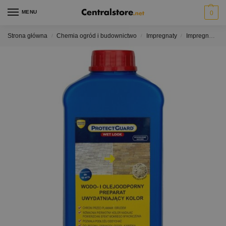
MENU
0
Strona główna
Chemia ogród i budownictwo
Impregnaty
Impregnaty do kamienia efekt mokry
/
/
/