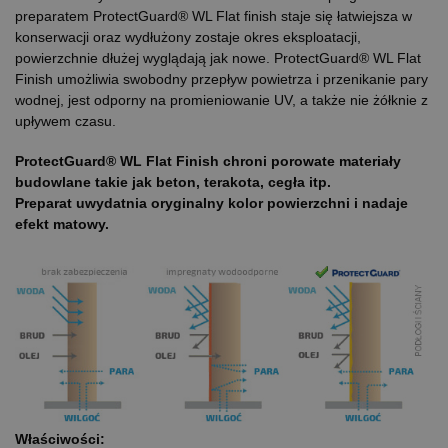
preparatem ProtectGuard®
WL
Flat
finish
staje się łatwiejsza w
konserwacji oraz wydłużony zostaje okres eksploatacji,
powierzchnie dłużej wyglądają jak nowe.
ProtectGuard®
WL
Flat
Finish
umożliwia swobodny przepływ powietrza i przenikanie pary
wodnej, jest odporny na promieniowanie UV, a także nie żółknie z
upływem czasu.
ProtectGuard®
WL
Flat
Finish
chroni porowate materiały
budowlane takie jak beton, terakota, cegła itp.
Preparat uwydatnia oryginalny kolor powierzchni i nadaje
efekt matowy.
Właściwości: