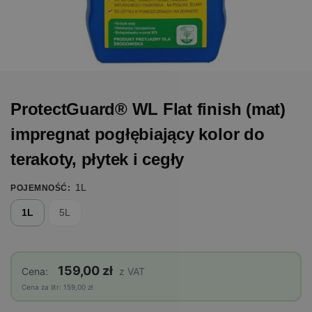
ProtectGuard® WL Flat finish (mat)
impregnat pogłębiający kolor do
terakoty, płytek i cegły
1L
POJEMNOŚĆ
:
1L
5L
159,00 zł
Cena:
z VAT
Cena za litr: 159,00 zł