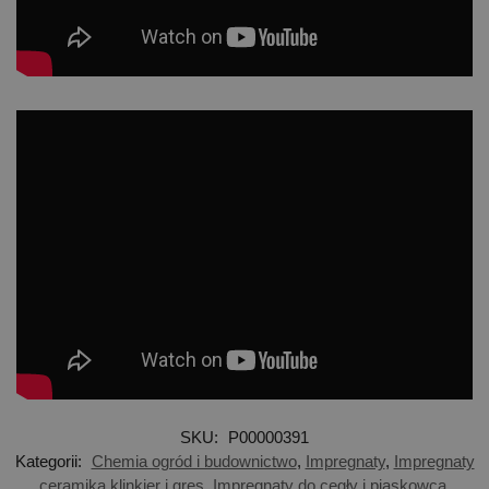
SKU:
P00000391
Kategorii:
Chemia ogród i budownictwo
,
Impregnaty
,
Impregnaty
ceramika klinkier i gres
,
Impregnaty do cegły i piaskowca
,