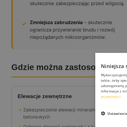
skutecznie zabezpieczając przed wilgocią.
Zmniejsza zabrudzenia
– skutecznie
ogranicza przywieranie brudu i rozwój
niepożądanych mikroorganizmów.
Niniejsza 
Gdzie można zastosować Sil
Wykorzystujemy 
także, żeby spe
udostępniamy p
informacje z in
Elewacje zewnętrzne
prywatności
Zabezpieczenie elewacji mineralnych i
Ustawieni
betonowych
Ochrona elewacji ceglanych i z kamienia