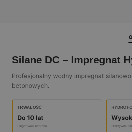
O
Silane DC – Impregnat 
Profesjonalny wodny impregnat silanowo
betonowych.
TRWAŁOŚĆ
HYDROFO
Do 10 lat
Wysok
Długotrwała ochrona
Efektywna ba