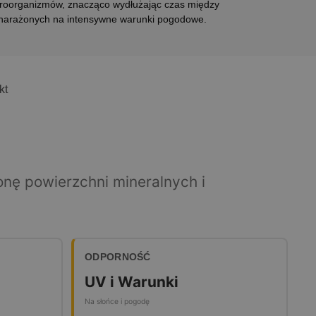
ikroorganizmów, znacząco wydłużając czas między
i narażonych na intensywne warunki pogodowe.
kt
nę powierzchni mineralnych i
ODPORNOŚĆ
UV i Warunki
Na słońce i pogodę