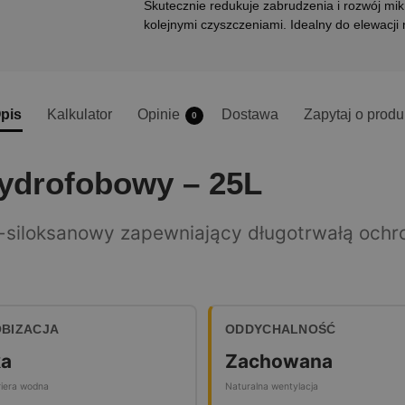
Skutecznie redukuje zabrudzenia i rozwój m
kolejnymi czyszczeniami. Idealny do elewacj
pis
Kalkulator
Opinie
Dostawa
Zapytaj o produ
0
Hydrofobowy – 25L
-siloksanowy zapewniający długotrwałą ochro
BIZACJA
ODDYCHALNOŚĆ
a
Zachowana
riera wodna
Naturalna wentylacja