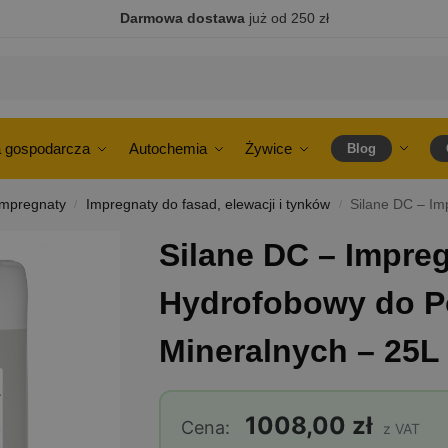
Darmowa dostawa
już od 250 zł
 gospodarcza
Autochemia
Żywice
Blog
Impregnaty
Impregnaty do fasad, elewacji i tynków
Silane DC – Imp
/
/
Silane DC – Impre
Hydrofobowy do P
Mineralnych – 25L
1008,00 zł
Cena:
z VAT