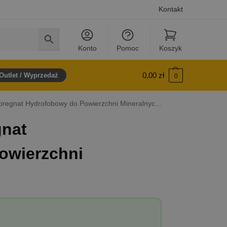
Kontakt
Konto
Pomoc
Koszyk
0,00
zł
Outlet / Wyprzedaż
0
regnat Hydrofobowy do Powierzchni Mineralnych – 25L
gnat
owierzchni