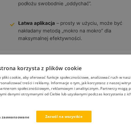
podłożu swobodnie „oddychać”.
Łatwa aplikacja
– prosty w użyciu, może być
nakładany metodą „mokro na mokro” dla
maksymalnej efektywności.
strona korzysta z plików cookie
ane DC?
pliki cookie, aby oferować funkcje społecznościowe, analizować ruch w nasze
rsonalizować treści i reklamy. Informacje o tym, jak korzystasz z naszej witry
artnerom społecznościowym, reklamowym i analitycznym. Partnerzy mogą p
nymi danymi otrzymanymi od Ciebie lub uzyskanymi podczas korzystania z ich
Podłoża porowate
Impregnacja tynków mineralnych i bloczków
Zezwól na wszystkie
a zaawansowane
silikatowych
Zwiększenie trwałości podłoży porowatych