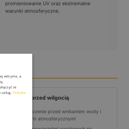
promieniowanie UV oraz ekstremalne
warunki atmosferyczne.
j witrynie, a
ny,
ołączyć te
 usług.
Polityka
Ochrona przed wilgocią
Zabezpieczenie przed wnikaniem wody i
czynnikami atmosferycznymi
Ochrona powierzchni narażonych na