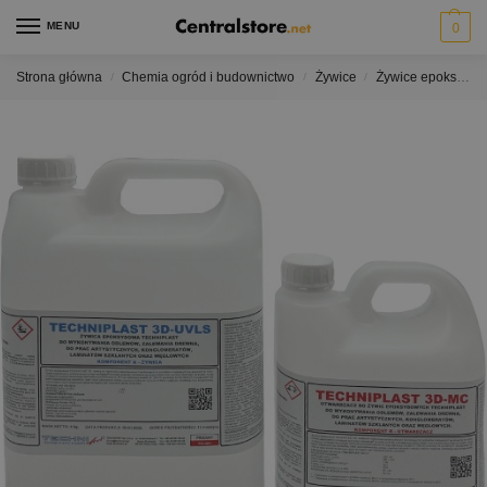
MENU
0
Strona główna
Chemia ogród i budownictwo
Żywice
Żywice epoksydowe 3D do drewna, odlewów i stołów z żywicy typu "rzeka" Bezbarwne - krystaliczne
/
/
/