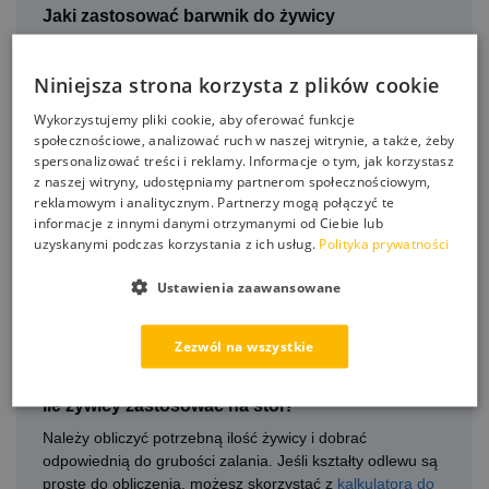
Jaki zastosować barwnik do żywicy
TECHNIPLAST 3D-UVLS + MC?
Żywicę epoksydową można łączyć z
kolorowymi
Niniejsza strona korzysta z plików cookie
barwnikami do żywic
. Barwniki przydają się do tworzenia
Wykorzystujemy pliki cookie, aby oferować funkcje
barwnych stołów z żywicy. Stosowane są też do tworzenia
społecznościowe, analizować ruch w naszej witrynie, a także, żeby
biżuterii i innych prac jubilerskich.
spersonalizować treści i reklamy. Informacje o tym, jak korzystasz
z naszej witryny, udostępniamy partnerom społecznościowym,
Błędy i problemy podczas pracy z żywicą?
reklamowym i analitycznym. Partnerzy mogą połączyć te
informacje z innymi danymi otrzymanymi od Ciebie lub
Podczas pracy z żywicą epoksydową łatwo jest popełnić
uzyskanymi podczas korzystania z ich usług.
Polityka prywatności
błąd. Jeśli boisz się
problemów z żywicą
, które możesz
napotkać podczas pracy. Przeczytaj więcej na ten temat.
Ustawienia zaawansowane
Nasze podpowiedzi pomogą Ci uniknąć problemów
podczas pracy z żywicą. Zapraszamy też do kontaktu, jeśli
Zezwól na wszystkie
masz dodatkowe pytania.
Ile żywicy zastosować na stół?
Należy obliczyć potrzebną ilość żywicy i dobrać
odpowiednią do grubości zalania. Jeśli kształty odlewu są
proste do obliczenia, możesz skorzystać z
kalkulatora do