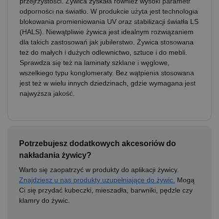
przejrzystości. Żywica zyskała również wysoki parametr
odporności na światło. W produkcie użyta jest technologia
blokowania promieniowania UV oraz stabilizacji światła LS
(HALS). Niewątpliwie żywica jest idealnym rozwiązaniem
dla takich zastosowań jak jubilerstwo. Żywica stosowana
też do małych i dużych odlewnictwo, sztuce i do mebli.
Sprawdza się też na laminaty szklane i węglowe,
wszelkiego typu konglomeraty. Bez wątpienia stosowana
jest też w wielu innych dziedzinach, gdzie wymagana jest
najwyższa jakość.
Potrzebujesz dodatkowych akcesoriów do
nakładania żywicy?
Warto się zaopatrzyć w produkty do aplikacji żywicy.
Znajdziesz u nas produkty uzupełniające do żywic.
Mogą
Ci się przydać kubeczki, mieszadła, barwniki, pędzle czy
klamry do żywic.