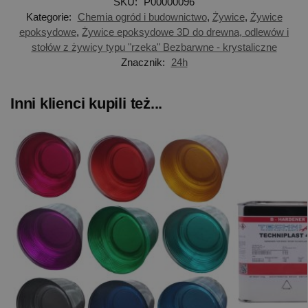
SKU:
P00000096
Kategorie:
Chemia ogród i budownictwo
,
Żywice
,
Żywice
epoksydowe
,
Żywice epoksydowe 3D do drewna, odlewów i
stołów z żywicy typu "rzeka" Bezbarwne - krystaliczne
Znacznik:
24h
Inni klienci kupili też...