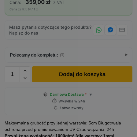
359,00 zł
Cena:
z VAT
Cena za litr: 64,11 zł
Masz pytania dotyczące tego produktu?
Napisz do nas
Polecamy do kompletu:
(3)
Dodaj do koszyka
Darmowa Dostawa
*
▼
⏱
Wysyłka w 24h
↻
Łatwe zwroty
Maksymalna grubość przy jednej warstwie: 5cm Długotrwała
ochrona przed promieniowaniem UV Czas wiązania: 24h
Przybliżona wydajność: 1000g/m² (d
la warstwy 1mm)