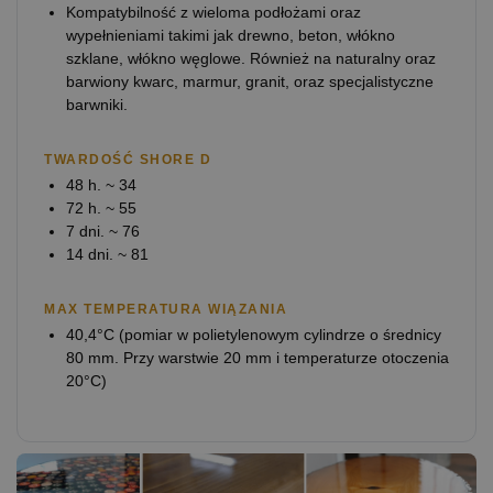
Kompatybilność z wieloma podłożami oraz
wypełnieniami takimi jak drewno, beton, włókno
szklane, włókno węglowe. Również na naturalny oraz
barwiony kwarc, marmur, granit, oraz specjalistyczne
barwniki.
TWARDOŚĆ SHORE D
48 h. ~ 34
72 h. ~ 55
7 dni. ~ 76
14 dni. ~ 81
MAX TEMPERATURA WIĄZANIA
40,4°C (pomiar w polietylenowym cylindrze o średnicy
80 mm. Przy warstwie 20 mm i temperaturze otoczenia
20°C)