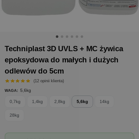
Techniplast 3D UVLS + MC żywica
epoksydowa do małych i dużych
odlewów do 5cm
(
12
opinii klienta)
5,6kg
WAGA
:
0,7kg
1,4kg
2,8kg
5,6kg
14kg
28kg