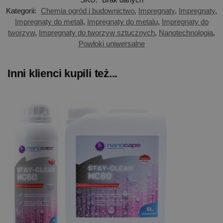
Kategorii:
Chemia ogród i budownictwo
,
Impregnaty
,
Impregnaty
,
Impregnaty do metali
,
Impregnaty do metalu
,
Impregnaty do
tworzyw
,
Impregnaty do tworzyw sztucznych
,
Nanotechnologia
,
Powłoki uniwersalne
Inni klienci kupili też...