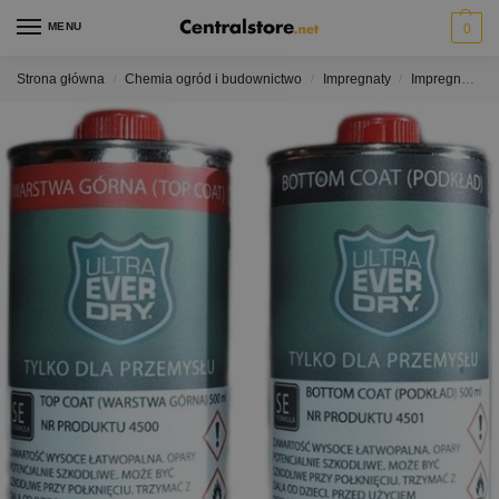
MENU
0
Strona główna
Chemia ogród i budownictwo
Impregnaty
Impregnaty do metalu
/
/
/