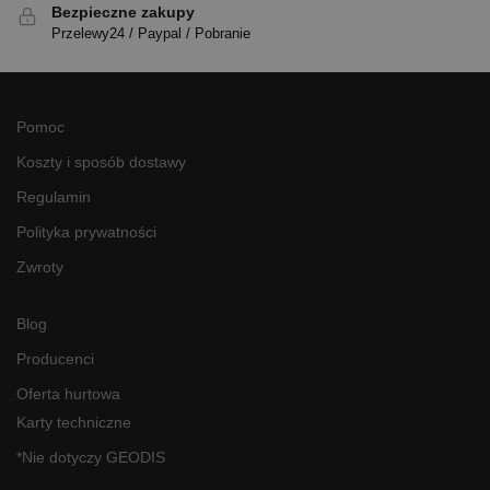
Bezpieczne zakupy
Przelewy24 / Paypal / Pobranie
Pomoc
Koszty i sposób dostawy
Regulamin
Polityka prywatności
Zwroty
Blog
Producenci
Oferta hurtowa
Karty techniczne
*Nie dotyczy GEODIS