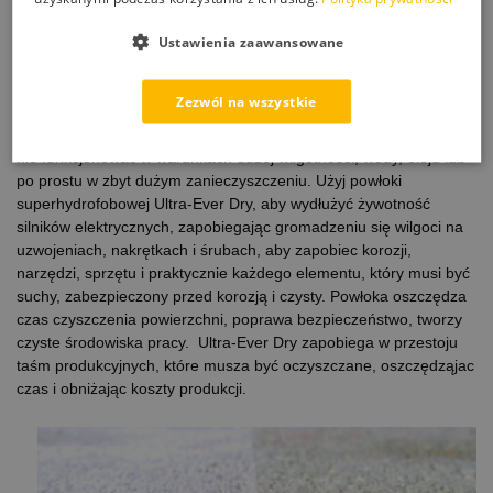
czyste powierzchnie, wolne od bakterii. Kiedy kurz, brud lub inne
Ustawienia zaawansowane
cząsteczki gromadzą się na superhydrofobowej powleczonej
powierzchni, lekki rozprysk wody lub podmuch powietrza usuwa
wszelkie zanieczyszczenia.
Zezwól na wszystkie
Wydłużenie użyteczności produktów
– wiele produktów może
nie funkcjonować w warunkach dużej wilgotności, wody, oleju lub
po prostu w zbyt dużym zanieczyszczeniu. Użyj powłoki
superhydrofobowej Ultra-Ever Dry, aby wydłużyć żywotność
silników elektrycznych, zapobiegając gromadzeniu się wilgoci na
uzwojeniach, nakrętkach i śrubach, aby zapobiec korozji,
narzędzi, sprzętu i praktycznie każdego elementu, który musi być
suchy, zabezpieczony przed korozją i czysty. Powłoka oszczędza
czas czyszczenia powierzchni, poprawa bezpieczeństwo, tworzy
czyste środowiska pracy. Ultra-Ever Dry zapobiega w przestoju
taśm produkcyjnych, które musza być oczyszczane, oszczędząjac
czas i obniżając koszty produkcji.