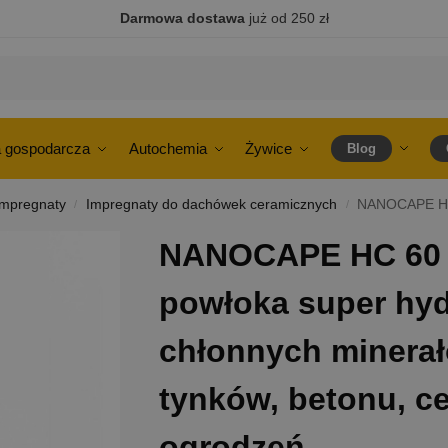
Darmowa dostawa
już od 250 zł
 gospodarcza
Autochemia
Żywice
Blog
Impregnaty
Impregnaty do dachówek ceramicznych
NANOCAPE HC 60 najmocniejsza 
/
/
NANOCAPE HC 60 
powłoka super hy
chłonnych minerałó
tynków, betonu, ce
ogrodzeń