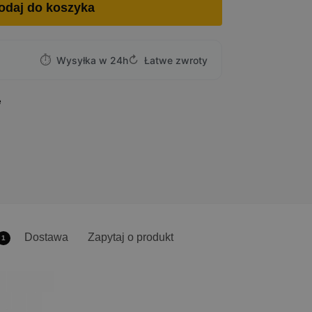
odaj do koszyka
⏱
↻
Wysyłka w 24h
Łatwe zwroty
e
Dostawa
Zapytaj o produkt
1