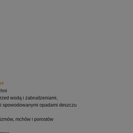
60
chni
rzed wodą i zabrudzeniami,
mi spowodowanymi opadami deszczu
nizmów, mchów i porostów