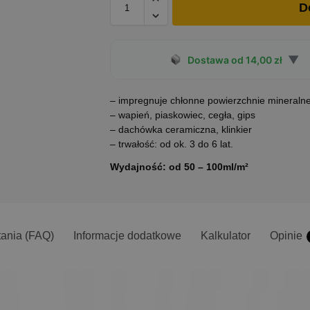
D
▼
Dostawa od 14,00 zł
– impregnuje chłonne powierzchnie mineraln
– wapień, piaskowiec, cegła, gips
– dachówka ceramiczna, klinkier
– trwałość: od ok. 3 do 6 lat.
Wydajność: od 50 – 100ml/m²
tania (FAQ)
Informacje dodatkowe
Kalkulator
Opinie