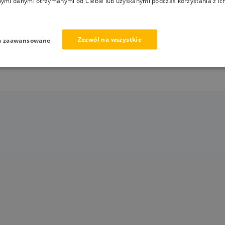
nymi danymi otrzymanymi od Ciebie lub uzyskanymi podczas korzystania z ich
Zezwól na wszystkie
a zaawansowane