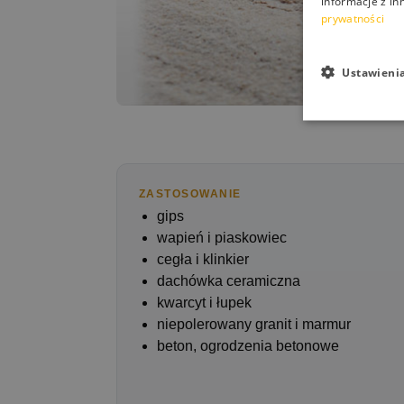
informacje z in
prywatności
Ustawieni
ZASTOSOWANIE
gips
wapień i piaskowiec
cegła i klinkier
dachówka ceramiczna
kwarcyt i łupek
niepolerowany granit i marmur
beton, ogrodzenia betonowe