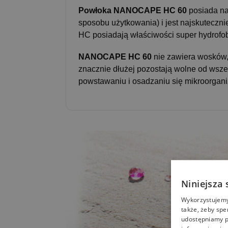
Powłoka NANOCAPE HC 60
posiada na
sposobu użytkowania) i jest najskutecz
HC posiadają właściwości super hydrofobo
NANOCAPE HC 60
nie zawiera wosków,
znacznie dłużej pozostają wolne od wsz
powstawaniu i osadzaniu się mikroorganiz
Niniejsza 
Wykorzystujemy 
także, żeby spe
udostępniamy p