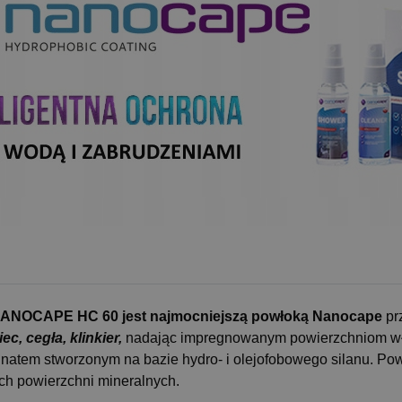
APE HC 60 jest najmocniejszą powłoką Nanocape
pr
c, cegła, klinkier,
nadając impregnowanym powierzchniom wł
egnatem stworzonym na bazie hydro- i olejofobowego silanu. Po
ych powierzchni mineralnych.