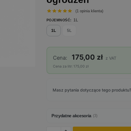
(
1
opinia klienta)
1L
POJEMNOŚĆ
:
1L
5L
175,00 zł
Cena:
z VAT
Cena za litr: 175,00 zł
Masz pytania dotyczące tego produktu?
Przydatne akcesoria
(3)