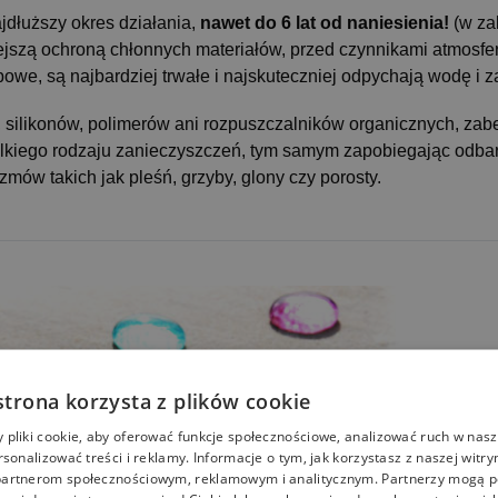
jdłuższy okres działania,
nawet do 6 lat od naniesienia!
(w za
niejszą ochroną chłonnych materiałów, przed czynnikami atm
we, są najbardziej trwałe i najskuteczniej odpychają wodę i z
 silikonów, polimerów ani rozpuszczalników organicznych, zab
elkiego rodzaju zanieczyszczeń, tym samym zapobiegając odba
mów takich jak pleśń, grzyby, glony czy porosty.
strona korzysta z plików cookie
pliki cookie, aby oferować funkcje społecznościowe, analizować ruch w nasze
rsonalizować treści i reklamy. Informacje o tym, jak korzystasz z naszej witry
artnerom społecznościowym, reklamowym i analitycznym. Partnerzy mogą p