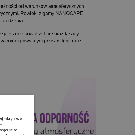
leżności od warunków atmosferycznych i
osferycznymi. Powłoki z gamy NANOCAPE
abrudzenia.
ezpieczone powierzchnie oraz fasady
rwieniom powstałym przez wilgoć oraz
j witrynie, a
ny,
ołączyć te