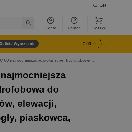
Kontakt
Konto
Pomoc
Koszyk
0,00
zł
Outlet / Wyprzedaż
0
powłoka super hydrofobowa do chłonnych minerałów, elewacji, tynków, betonu, cegły, piaskowca, ogrodzeń
najmocniejsza
drofobowa do
w, elewacji,
gły, piaskowca,