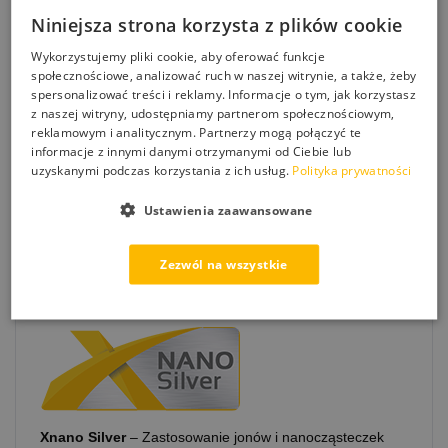
Niniejsza strona korzysta z plików cookie
Wykorzystujemy pliki cookie, aby oferować funkcje
społecznościowe, analizować ruch w naszej witrynie, a także, żeby
spersonalizować treści i reklamy. Informacje o tym, jak korzystasz
z naszej witryny, udostępniamy partnerom społecznościowym,
reklamowym i analitycznym. Partnerzy mogą połączyć te
informacje z innymi danymi otrzymanymi od Ciebie lub
uzyskanymi podczas korzystania z ich usług.
Polityka prywatności
Xnano Bio
– Technologia Eco wykorzystana w procesie
powstawania produktów to bezpieczeństwo dla człowieka.
Ustawienia zaawansowane
Preparaty uzyskane w naszej technologii są przyjazne
alergikom, bezpieczne dla ludzkiego organizmu. Nie
zawierają LZO oraz szkodliwych gazów sprężonych.
Zezwól na wszystkie
Xnano Silver
– Zastosowanie jonów i nanocząsteczek