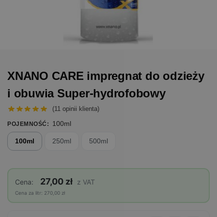
XNANO CARE impregnat do odzieży
i obuwia Super-hydrofobowy
(
11
opinii klienta)
100ml
POJEMNOŚĆ
:
100ml
250ml
500ml
27,00 zł
Cena:
z VAT
Cena za litr: 270,00 zł