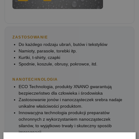
ZASTOSOWANIE
Do każdego rodzaju ubrań, butów i tekstyliów
Namioty, parasole, torebki itp.
Kurtki, t-shirty, czapki
Spodnie, koszule, obrusy, pokrowce, itd.
NANOTECHNOLOGIA
ECO Technologia, produkty XNANO gwarantują
bezpieczeństwo dla człowieka i środowiska
Zastosowanie jonów i nanocząsteczek srebra nadaje
unikalne właściwości produktom.
Innowacyjna technologia produkcji preparatów
ochronnych z wykorzystaniem nanocząsteczek
silanów, to wyjątkowo trwały i skuteczny sposób
impregnacji