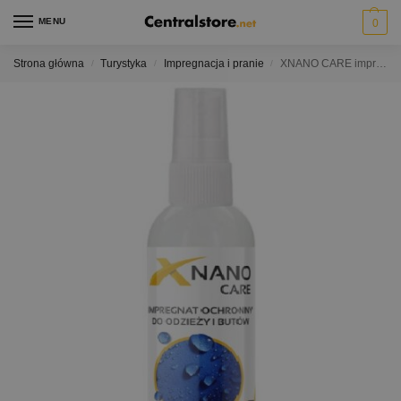
MENU
0
Strona główna
Turystyka
Impregnacja i pranie
XNANO CARE impregnat do odzieży i obuwia Super-hydrofobowy
/
/
/