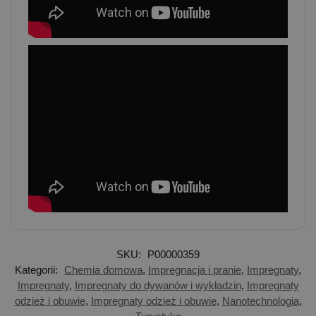
SKU:
P00000359
Kategorii:
Chemia domowa
,
Impregnacja i pranie
,
Impregnaty
,
Impregnaty
,
Impregnaty do dywanów i wykładzin
,
Impregnaty
odzież i obuwie
,
Impregnaty odzież i obuwie
,
Nanotechnologia
,