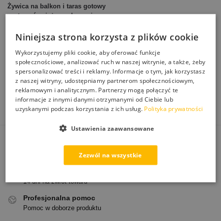
Żywica na balkon i taras gotowy
zestaw również w połączeniu z
okapnikami z lakierem lub
piaskiem
Niniejsza strona korzysta z plików cookie
Wykorzystujemy pliki cookie, aby oferować funkcje
412,00
zł
–
3194,00
zł
społecznościowe, analizować ruch w naszej witrynie, a także, żeby
spersonalizować treści i reklamy. Informacje o tym, jak korzystasz
Wybierz opcję
z naszej witryny, udostępniamy partnerom społecznościowym,
reklamowym i analitycznym. Partnerzy mogą połączyć te
Wyświetlanie wszystkich wyników: 3
informacje z innymi danymi otrzymanymi od Ciebie lub
uzyskanymi podczas korzystania z ich usług.
Polityka prywatności
Ustawienia zaawansowane
Darmowa dostawa
Zezwól na wszystkie
Od 250 zł paczkomatem
Łatwe zwroty
14 dni na zwrot towaru
Profesjonalna pomoc
Pomoc w doborze produktu