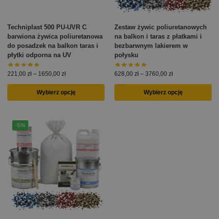
Techniplast 500 PU-UVR C
Zestaw żywic poliuretanowych
barwiona żywica poliuretanowa
na balkon i taras z płatkami i
do posadzek na balkon taras i
bezbarwnym lakierem w
płytki odporna na UV
połysku
221,00
zł
–
1650,00
zł
628,00
zł
–
3760,00
zł
Wybierz opcję
Wybierz opcję
-5%