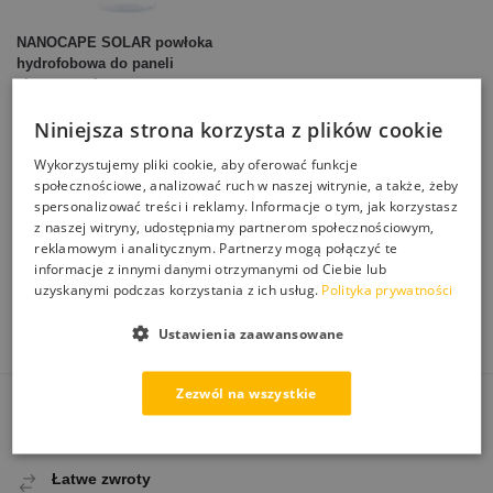
NANOCAPE SOLAR powłoka
hydrofobowa do paneli
słonecznych
175,00
zł
Niniejsza strona korzysta z plików cookie
Dodaj do koszyka
Wykorzystujemy pliki cookie, aby oferować funkcje
społecznościowe, analizować ruch w naszej witrynie, a także, żeby
spersonalizować treści i reklamy. Informacje o tym, jak korzystasz
Wyświetlanie wszystkich wyników: 3
z naszej witryny, udostępniamy partnerom społecznościowym,
Impregnacja, ochrona paneli fotowoltaicznych przed
reklamowym i analitycznym. Partnerzy mogą połączyć te
zabrudzenia, środki chemiczne do poprawienia wydajności
informacje z innymi danymi otrzymanymi od Ciebie lub
solarów.
uzyskanymi podczas korzystania z ich usług.
Polityka prywatności
Ustawienia zaawansowane
Zezwól na wszystkie
Darmowa dostawa
Od 250 zł paczkomatem
Łatwe zwroty