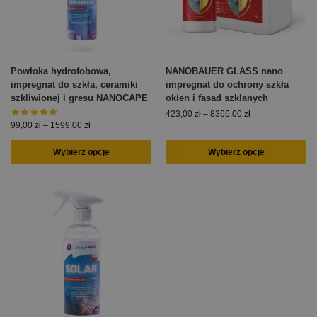
Powłoka hydrofobowa,
NANOBAUER GLASS nano
impregnat do szkła, ceramiki
impregnat do ochrony szkła
szkliwionej i gresu NANOCAPE
okien i fasad szklanych
423,00
zł
–
8366,00
zł
99,00
zł
–
1599,00
zł
Wybierz opcje
Wybierz opcje