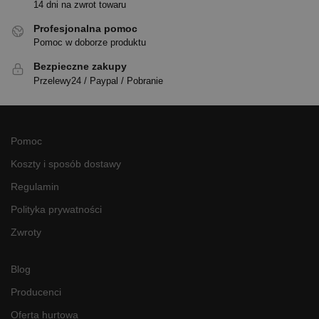
14 dni na zwrot towaru
Profesjonalna pomoc
Pomoc w doborze produktu
Bezpieczne zakupy
Przelewy24 / Paypal / Pobranie
Pomoc
Koszty i sposób dostawy
Regulamin
Polityka prywatności
Zwroty
Blog
Producenci
Oferta hurtowa