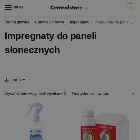
MENU
0
Strona główna
Chemia domowa
Impregnaty
Impregnaty do paneli słonecznych
/
/
/
Impregnaty do paneli
słonecznych
FILTRY
Wyświetlanie wszystkich wyników: 3