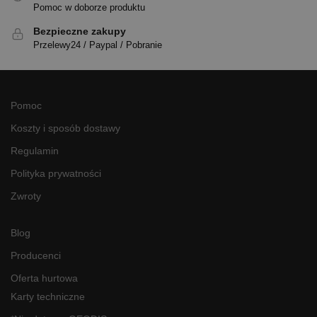
Pomoc w doborze produktu
Bezpieczne zakupy
Przelewy24 / Paypal / Pobranie
Pomoc
Koszty i sposób dostawy
Regulamin
Polityka prywatności
Zwroty
Blog
Producenci
Oferta hurtowa
Karty techniczne