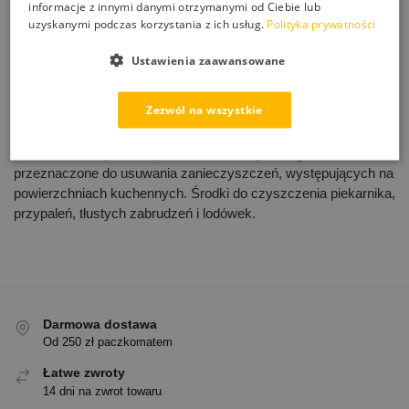
informacje z innymi danymi otrzymanymi od Ciebie lub
18,00
zł
uzyskanymi podczas korzystania z ich usług.
Polityka prywatności
26,00
zł
Ustawienia zaawansowane
Dodaj do koszyka
Dodaj do koszyka
Wyświetlanie wszystkich wyników: 6
Zezwól na wszystkie
Jak wyczyścić tłusty piekarnik i zaschnięte jedzenie w
lodówce? mamy na to sposób. Środki czyszczące,
przeznaczone do usuwania zanieczyszczeń, występujących na
powierzchniach kuchennych. Środki do czyszczenia piekarnika,
przypaleń, tłustych zabrudzeń i lodówek.
Darmowa dostawa
Od 250 zł paczkomatem
Łatwe zwroty
14 dni na zwrot towaru