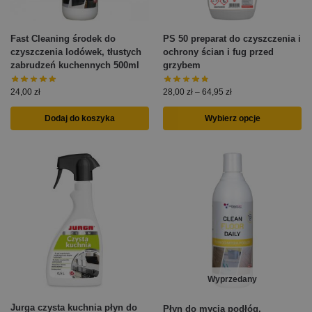
Fast Cleaning środek do
PS 50 preparat do czyszczenia i
czyszczenia lodówek, tłustych
ochrony ścian i fug przed
zabrudzeń kuchennych 500ml
grzybem
24,00
zł
28,00
zł
–
64,95
zł
Dodaj do koszyka
Wybierz opcje
Wyprzedany
Jurga czysta kuchnia płyn do
Płyn do mycia podłóg,