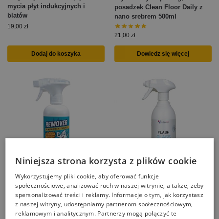
mycia płyt indukcyjnych i
posadzek Clean Floor Daily z
blatów
nano srebrem 500ml
19,00
zł
21,00
zł
Dodaj do koszyka
Dowiedz się więcej
Niniejsza strona korzysta z plików cookie
Wykorzystujemy pliki cookie, aby oferować funkcje
społecznościowe, analizować ruch w naszej witrynie, a także, żeby
Remover środek do
Uniwersalna Pianka do
spersonalizować treści i reklamy. Informacje o tym, jak korzystasz
czyszczenia piekarnika,
czyszczenia szyb, kabin, stali,
z naszej witryny, udostępniamy partnerom społecznościowym,
tłustych zabrudzeń, rożen, szyb
emalii Flash Glass 500ml
reklamowym i analitycznym. Partnerzy mogą połączyć te
kominków 500ml