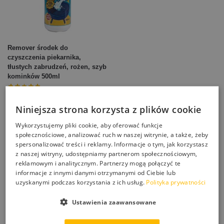
Remover środek do
czyszczenia piekarnika,
tłustych zabrudzeń, rożen, szyb
kominków 500ml
26,00
zł
Niniejsza strona korzysta z plików cookie
Dodaj do koszyka
Wykorzystujemy pliki cookie, aby oferować funkcje
społecznościowe, analizować ruch w naszej witrynie, a także, żeby
Wyświetlanie wszystkich wyników: 3
spersonalizować treści i reklamy. Informacje o tym, jak korzystasz
z naszej witryny, udostępniamy partnerom społecznościowym,
Preparaty do czyszczenia szyb kominkowych, powierzchni
reklamowym i analitycznym. Partnerzy mogą połączyć te
kamiennych takich jak granit, piaskowiec, marmur, lastryko i
informacje z innymi danymi otrzymanymi od Ciebie lub
płyt nagrobków. Jeśli chciałbyś zabezpieczyć powierzchnie
uzyskanymi podczas korzystania z ich usług.
Polityka prywatności
przed kwasami i trwałymi przebarwieniami, warto zabezpieczyć
kamień, płytki gresowe i lastryko powłoką hydrofobową lub
Ustawienia zaawansowane
impregnatem. Impregnacja ułatwi ewentualne mycie i
zabezpieczy przed kwasami które niszczą i przebarwiają