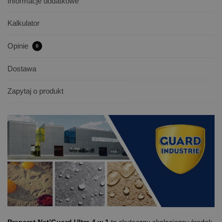
Informacje dodatkowe
Kalkulator
Opinie
0
Dostawa
Zapytaj o produkt
Preparat Net’Guard Ultra 4 w 1
to skuteczny ekologiczny środek,