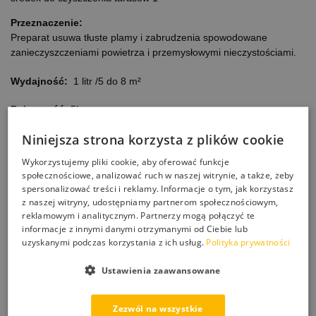
Przeznaczenie:
Preparat usuwa tłuste plamy i zabrudzenia spowodowane
zanieczyszczeniami powietrza i przemysłowymi nieczystościami.
Wydajność:
1 litr /5 do 8 m²
Pojemność:
5L
Niniejsza strona korzysta z plików cookie
Zastosowanie:
– beton, wszystkie podłogi zbudowane z materiałów porowatych
Wykorzystujemy pliki cookie, aby oferować funkcje
– posadzki betonowe i przemysłowe
społecznościowe, analizować ruch w naszej witrynie, a także, żeby
– kamień naturalny lub imitacja kamienia
spersonalizować treści i reklamy. Informacje o tym, jak korzystasz
– kostki brukowe granitowe i betonowe
z naszej witryny, udostępniamy partnerom społecznościowym,
– terakota, płytki, marmur, plastik
reklamowym i analitycznym. Partnerzy mogą połączyć te
– tarasy, baseny, place do grilla, do kuchni
informacje z innymi danymi otrzymanymi od Ciebie lub
uzyskanymi podczas korzystania z ich usług.
Polityka prywatności
– inne powierzchnie poziome, porowate
Ustawienia zaawansowane
Właściwości:
– nie wymaga neutralizacji
– bezpieczny dla ludzi i środowiska
Zezwól na wszystkie
– niedrażniący