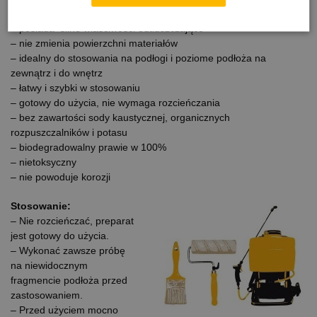
– szybko działający
– posiada silne właściwości odtłuszczające
– nie zmienia powierzchni materiałów
– idealny do stosowania na podłogi i poziome podłoża na
zewnątrz i do wnętrz
– łatwy i szybki w stosowaniu
– gotowy do użycia, nie wymaga rozcieńczania
– bez zawartości sody kaustycznej, organicznych
rozpuszczalników i potasu
– biodegradowalny prawie w 100%
– nietoksyczny
– nie powoduje korozji
Stosowanie:
– Nie rozcieńczać, preparat
jest gotowy do użycia.
– Wykonać zawsze próbę
na niewidocznym
fragmencie podłoża przed
zastosowaniem.
– Przed użyciem mocno