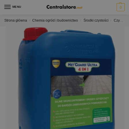
MENU
0
Strona główna
Chemia ogród i budownictwo
Środki czystości
Czyszczenie kostki brukowej i betonu
/
/
/