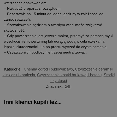
wstrząsnąć opakowaniem.
– Nakładać preparat z rozsądkiem.
– Pozostawić na 15 minut do jednej godziny w zależności od
zanieczyszczeń.
– Szczotkowanie pędzlem o twardym włosi może zwiększyć
skuteczność.
– Gdy powierzchnia jest jeszcze mokra, przemyć za pomocą myjki
wysokociśnieniowej zimną lub gorącą wodą w celu uzyskania
lepszej skuteczności, lub po prostu wytrzeć do czysta szmatką.
– Czyszczonych podłoży nie trzeba neutralizować.
Kategorie:
Chemia ogród i budownictwo
,
Czyszczenie ceramiki
klinkieru i kamienia
,
Czyszczenie kostki brukowej i betonu
,
Środki
czystości
Znacznik:
24h
Inni klienci kupili też...