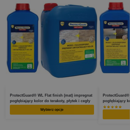
ProtectGuard® WL Flat finish (mat) impregnat
ProtectGuard®
pogłębiający kolor do terakoty, płytek i cegły
pogłębiający ko
Wybierz opcje