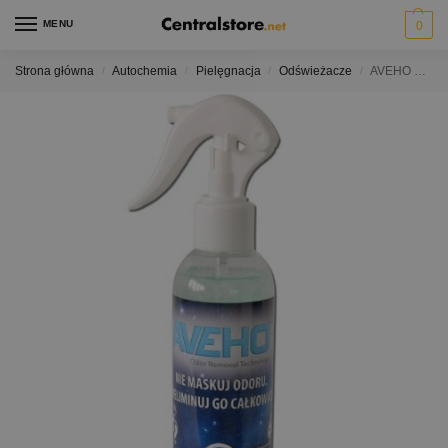
MENU
0
Strona główna
Autochemia
Pielęgnacja
Odświeżacze
AVEHO doskonały uniwersalny neutralizator zapachów do eliminacji odorów, dymu, moczu i zapachów zwierzęcych
/
/
/
/