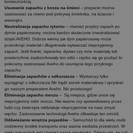
koniecznością.
Usuwanie zapachu z kosza na śmieci
– preparat można
zastosować za równo pod pokrywą śmietnika, na ściance i
wewnątrz.
Neutralizacja zapachu tytoniu
– również przykry zapach po
dymie papierosowy, można bardzo skutecznie zneutralizować
dzięki AVEHO. Dobrze wiemy jak dym papierosowy może
przeniknąć materiał i długotrwale wytwarzać nieprzyjemny
zapach. Jeśli firanki, tapicerka, dywan czy inne materiały lub
powierzchnie zaabsorbowały ten odór i ciężko się go pozbyć to
polecamy zastosować Aveho do usunięcia tego przykrego
zapachu.
Eliminacja zapachów z odkurzacza
– Wystarczy tylko
wyciągnąć z odkurzacza filtr bądź worek materiałowy i spryskać
go naszym preparatem Aveho. Nic prostszego!
Eliminacja zapachu moczu
– Są miejsca, gdzie unosi się
nieprzyjemny odór moczu. Nie ważne czy spowodowany przez
ludzi czy zwierzęta oddziałuje nieprzyjemnie na nasz zmysł
węchu. Zastosowanie technologii Aveho zlikwiduje ten smród.
Odświeżanie wnętrza pojazdów
– Samochód to dla wielu osób
codzienny środek transportu oraz ważna osobista przestrzeń. W
wielu sytuacjach jest również naszą wizytówką. Zdarzy się, że coś