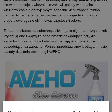
się w nim rozleje, zwierzak się załatwi, palimy w nim albo
wieziemy coś o nieprzyjemnym zapachu. Jeśli zapach trudno
usunąć to zachęcamy zastosować technologię Aveho, która
długofalowo będzie eliminować cząsteczki odoru.
To bardzo skuteczna substancja składająca się z nanocząsteczek.
Wyłapują one i wiążą ze sobą związki powodujące przykre
zapachy lub za pomocą katalizy zmieniają je w związki nie
powodujące już zapachu. Poniżej przedstawiamy krótką animację
zasady działania technologii AVEHO.