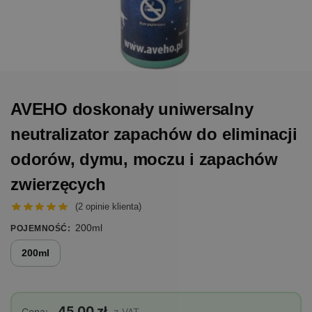
AVEHO doskonały uniwersalny
neutralizator zapachów do eliminacji
odorów, dymu, moczu i zapachów
zwierzęcych
(
2
opinie klienta)
200ml
POJEMNOŚĆ
:
200ml
45,00 zł
Cena:
z VAT