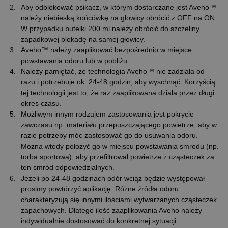
Aby odblokować psikacz, w którym dostarczane jest Aveho™
należy niebieską końcówkę na głowicy obrócić z OFF na ON.
W przypadku butelki 200 ml należy obrócić do szczeliny
zapadkowej blokadę na samej głowicy.
Aveho™ należy zaaplikować bezpośrednio w miejsce
powstawania odoru lub w pobliżu.
Należy pamiętać, że technologia Aveho™ nie zadziała od
razu i potrzebuje ok. 24-48 godzin, aby wyschnąć. Korzyścią
tej technologii jest to, że raz zaaplikowana działa przez długi
okres czasu.
Możliwym innym rodzajem zastosowania jest pokrycie
zawczasu np. materiału przepuszczającego powietrze, aby w
razie potrzeby móc zastosować go do usuwania odoru.
Można wtedy położyć go w miejscu powstawania smrodu (np.
torba sportowa), aby przefiltrował powietrze z cząsteczek za
ten smród odpowiedzialnych.
Jeżeli po 24-48 godzinach odór wciąż będzie występował
prosimy powtórzyć aplikację. Różne źródła odoru
charakteryzują się innymi ilościami wytwarzanych cząsteczek
zapachowych. Dlatego ilość zaaplikowania Aveho należy
indywidualnie dostosować do konkretnej sytuacji.