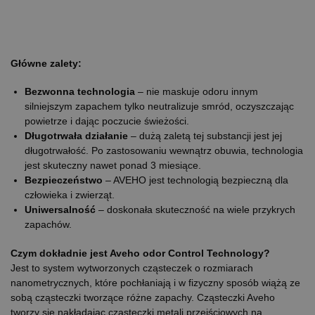
Główne zalety:
Bezwonna technologia
– nie maskuje odoru innym
silniejszym zapachem tylko neutralizuje smród, oczyszczając
powietrze i dając poczucie świeżości.
Długotrwała działanie
– dużą zaletą tej substancji jest jej
długotrwałość. Po zastosowaniu wewnątrz obuwia, technologia
jest skuteczny nawet ponad 3 miesiące.
Bezpieczeństwo
– AVEHO jest technologią bezpieczną dla
człowieka i zwierząt.
Uniwersalność
– doskonała skuteczność na wiele przykrych
zapachów.
Czym dokładnie jest Aveho odor Control Technology?
Jest to system wytworzonych cząsteczek o rozmiarach
nanometrycznych, które pochłaniają i w fizyczny sposób wiążą ze
sobą cząsteczki tworzące różne zapachy. Cząsteczki Aveho
tworzy się nakładając cząsteczki metali przejściowych na