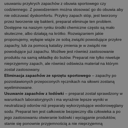
usuwaniu przykrych zapachów z obuwia sportowego czy
codziennego. Z powodzeniem można stosować go do obuwia aby
nie odczuwać dyskomfortu. Przykry zapach stóp, jest tworzony
przez tworzenie się bakterii, preparat eliminuje ten problem.
Dostępne na naszym rynku środki chemiczne często są mało
skuteczne, albo działają na krótko. Rozwiązaniem jakie
proponujemy, wyłapie wiąże ze sobą związki powodujące przykre
zapachy, lub za pomocą katalizy zmienia je w związki nie
powodujące już zapachu. Możliwe jest również zastosowanie
produktu na samą wkładkę do butów. Preparat nie tylko niweluje
nieprzyjemny zapach, ale również odświeża materiał na którym
został zastosowany.
Eliminacja zapachów ze sprzętu sportowego
– zapachy po
pozostawionych przepoconych ręcznikach na siłowni zostaną
wyeliminowane.
Usuwanie zapachów z lodówki
– preparat został sprawdzony w
warunkach laboratoryjnych i ma wyraźnie lepsze wyniki w
neutralizacji odorów niż preparaty wykorzystujące wodorowęglany
sodu. Preparat ten jest całkowicie bezpieczny dla człowieka a po
jego zastosowaniu otwieranie lodówki i wyciąganie produktów,
stanie się ponownie przyjemnością a nie nieprzyjemną