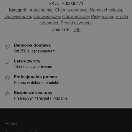
SKU:
P00000471
Kategorii:
Autochemia
,
Chemia domowa
,
Nanotechnologia
,
Odświeżacze
,
Odświeżacze
,
Odświeżacze
,
Pielęgnacja
,
Środki
czystości
,
Środki czystości
Znacznik:
24h
Darmowa dostawa
Od 250 zł paczkomatem
Łatwe zwroty
14 dni na zwrot towaru
Profesjonalna pomoc
Pomoc w doborze produktu
Bezpieczne zakupy
Przelewy24 / Paypal / Pobranie
Pomoc