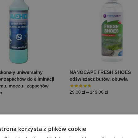
konały uniwersalny
NANOCAPE FRESH SHOES
or zapachów do eliminacji
odświeżacz butów, obuwia
mu, moczu i zapachów
29,00
zł
–
149,00
zł
h
strona korzysta z plików cookie