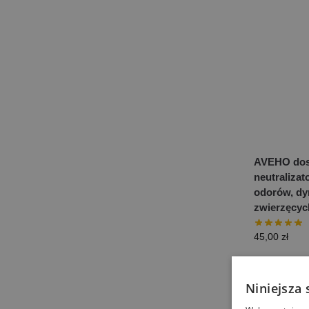
AVEHO dos
neutralizat
odorów, dy
zwierzęcyc
45,00
zł
Niniejsza 