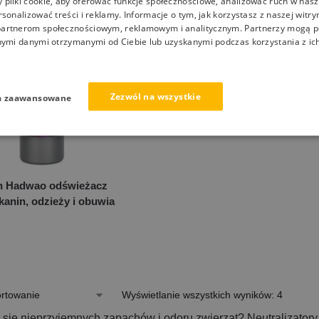
pliki cookie, aby oferować funkcje społecznościowe, analizować ruch w nasze
rsonalizować treści i reklamy. Informacje o tym, jak korzystasz z naszej witry
artnerom społecznościowym, reklamowym i analitycznym. Partnerzy mogą p
nymi danymi otrzymanymi od Ciebie lub uzyskanymi podczas korzystania z ich
Zezwól na wszystkie
a zaawansowane
sh Hadwao odświeżacz
kanin, odzieży i obuwia
Wyświetlanie wszystkich wyników: 4
 się nieprzyjemnych zapachów i odoru zwierząt? Neutralizator