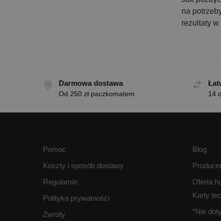
na potrzeb
rezultaty 
Darmowa dostawa
Łat
Od 250 zł paczkomatem
14 d
Pomoc
Blog
Koszty i sposób dostawy
Produce
Regulamin
Oferta h
Karty te
Polityka prywatności
*Nie do
Zwroty