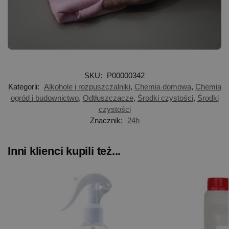
SKU:
P00000342
Kategorii:
Alkohole i rozpuszczalniki
,
Chemia domowa
,
Chemia
ogród i budownictwo
,
Odtłuszczacze
,
Środki czystości
,
Środki
czystości
Znacznik:
24h
Inni klienci kupili też...