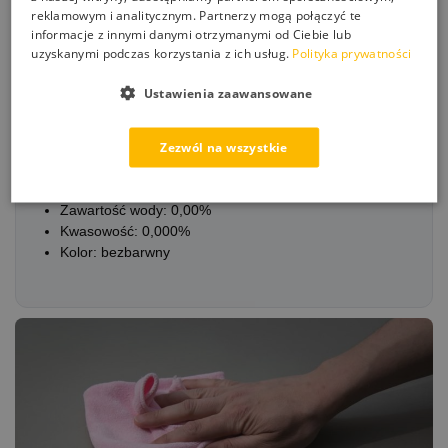
czyszczenia układów elektronicznych, np. BGA,
reklamowym i analitycznym. Partnerzy mogą połączyć te
czyszczenia płyt PCB po procesach lutowniczych,
informacje z innymi danymi otrzymanymi od Ciebie lub
zmywania środków smarnych, tuszów wodoodpornych,
uzyskanymi podczas korzystania z ich usług.
Polityka prywatności
past termoprzewodzących.
Ustawienia zaawansowane
Zezwól na wszystkie
WŁAŚCIWOŚCI
Czystość: 99,9%
Zawartość wody: 0,00%
Kwasowość: 0,000%
Kolor: bezbarwny