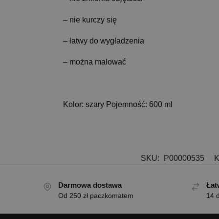
– nie kurczy się
– łatwy do wygładzenia
– można malować
Kolor: szary Pojemność: 600 ml
SKU:
P00000535
K
Darmowa dostawa
Łat
Od 250 zł paczkomatem
14 d