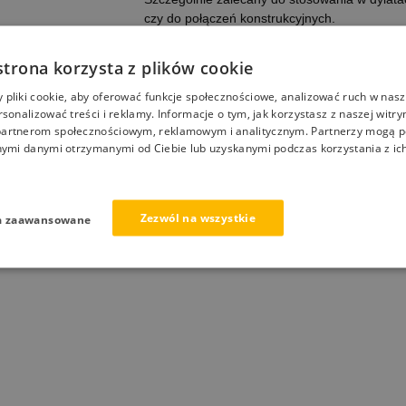
czy do połączeń konstrukcyjnych.
strona korzysta z plików cookie
pliki cookie, aby oferować funkcje społecznościowe, analizować ruch w nasze
ane pytania (FAQ)
Informacje dodatkowe
Kalkulator
D
rsonalizować treści i reklamy. Informacje o tym, jak korzystasz z naszej witry
artnerom społecznościowym, reklamowym i analitycznym. Partnerzy mogą p
nymi danymi otrzymanymi od Ciebie lub uzyskanymi podczas korzystania z ich
y, który utwardza się pod wpływem wilgoci atmosferycznej. D
ególnie zalecany do stosowania w dylatacjach poziomych w p
Zezwól na wszystkie
a zaawansowane