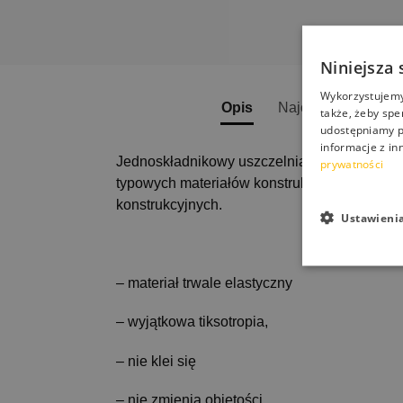
Niniejsza 
Wykorzystujemy 
Opis
Najczęściej zadaw
także, żeby spe
udostępniamy p
informacje z in
Jednoskładnikowy uszczelniacz poliuretanow
prywatności
typowych materiałów konstrukcyjnych. Szcz
konstrukcyjnych.
Ustawieni
– materiał trwale elastyczny
– wyjątkowa tiksotropia,
– nie klei się
– nie zmienia objętości