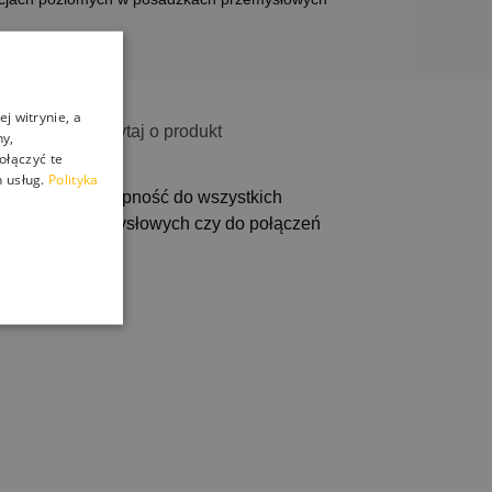
j witrynie, a
ostawa
Zapytaj o produkt
ny,
ołączyć te
 usług.
Polityka
oskonała przyczepność do wszystkich
osadzkach przemysłowych czy do połączeń