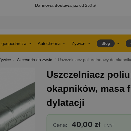
Darmowa dostawa
już od 250 zł
 gospodarcza
Autochemia
Żywice
Blog
Żywice
Akcesoria do żywic
Uszczelniacz poliuretanowy do okapnik
/
/
Uszczelniacz poli
okapników, masa 
dylatacji
40,00 zł
Cena:
z VAT