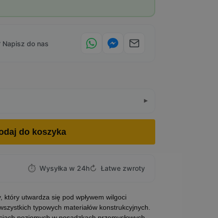
 Napisz do nas
odaj do koszyka
⏱
↻
Wysyłka w 24h
Łatwe zwroty
, który utwardza się pod wpływem wilgoci
szystkich typowych materiałów konstrukcyjnych.
tacjach poziomych w posadzkach przemysłowych