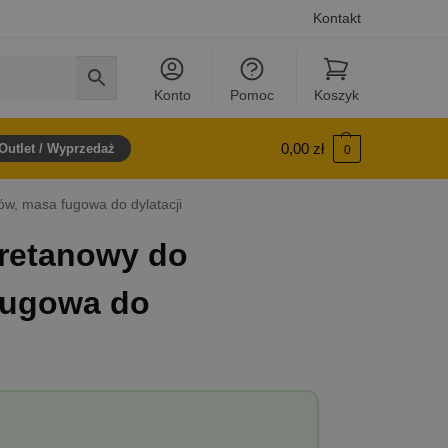
Kontakt
Konto
Pomoc
Koszyk
0,00
zł
Outlet / Wyprzedaż
0
ów, masa fugowa do dylatacji
uretanowy do
fugowa do