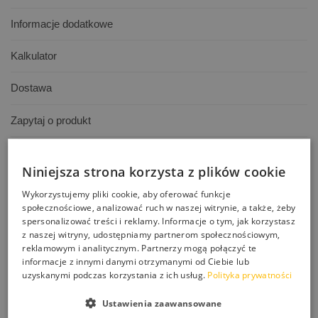
Informacje dodatkowe
Kalkulator
Dostawa
Zapytaj o produkt
Pistolety do silikonu 600 ml w „kiełbasie” są profesjonalnymi
Niniejsza strona korzysta z plików cookie
narzędziami stworzonymi do szybkiego i precyzyjnego
aplikowania mas klejących i uszczelniających. Jednym z
Wykorzystujemy pliki cookie, aby oferować funkcje
wariantów dostępnych na rynku jest wyciskacz tubowy długi do
społecznościowe, analizować ruch w naszej witrynie, a także, żeby
spersonalizować treści i reklamy. Informacje o tym, jak korzystasz
silikonu, mas w foliach, fug , który oferuje wiele korzyści dla
z naszej witryny, udostępniamy partnerom społecznościowym,
użytkownika.
reklamowym i analitycznym. Partnerzy mogą połączyć te
informacje z innymi danymi otrzymanymi od Ciebie lub
Jedną z głównych zalet tego wyciskacza jest jego solidna
uzyskanymi podczas korzystania z ich usług.
Polityka prywatności
konstrukcja. Wykonany z aluminium, zapewnia trwałość i
wytrzymałość, co przekłada się na długotrwałe użytkowanie bez
Ustawienia zaawansowane
obaw o uszkodzenia czy awarie. Materiał ten jest również lekki, co