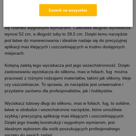
ułatwia obsługę wyciskacza i zmniejsza zmęczenie podczas
długotrwałego użytkowania.
Zezwól na wszystkie
Wyciskacz tubowy długi do silikonu, mas w foliach, fug, cechuje
się również wygodnymi wymiarami. Całkowita długość wyciskacza
wynosi 52 cm, a długość tuby to 39,5 cm. Dzięki temu narzędzie
jest łatwe do manewrowania i idealnie nadaje się do precyzyjnej
aplikacji mas klejących i uszczelniających w trudno dostępnych
miejscach.
Kolejną zaletą tego wyciskacza jest jego wszechstronność. Dzięki
zastosowaniu wyciskacza do silikonu, mas w foliach, fug można
pracować z różnymi rodzajami materiałów, takimi jak silikony, kleje
czy uszczelniacze. To sprawia, że narzędzie jest uniwersalne i
przydatne zarówno dla profesjonalistów, jak i hobbystów.
Wyciskacz tubowy długi do silikonu, mas w foliach, fug, to solidne,
łatwe w obsłudze i wszechstronne narzędzie, które umożliwia
szybką i precyzyjną aplikację mas klejących i uszczelniających.
Dzięki jego trwałej konstrukcji i wygodnym wymiarom, jest
idealnym wyborem dla osób poszukujących profesjonalnego
sprzętu do swoich zadań.