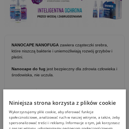
NANOCAPE NANOFUGA
zawiera cząsteczki srebra,
które niszczą bakterie i uniemożliwiają rozwój grzybów i
pleśni.
Nanocape do fug
jest bezpieczny dla zdrowia człowieka i
środowiska, nie uczula.
Niniejsza strona korzysta z plików cookie
Wykorzystujemy pliki cookie, aby oferować funkcje
społecznościowe, analizować ruch w naszej witrynie, a także, żeby
spersonalizować treści i reklamy. Informacje o tym, jak korzystasz
z naszej witryny, udostępniamy partnerom społecznościowym,