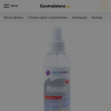
MENU
0
Strona główna
Chemia ogród i budownictwo
Impregnaty
Impregnaty do gipsu i fugi
/
/
/