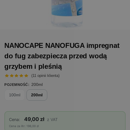
NANOCAPE NANOFUGA impregnat
do fug zabezpiecza przed wodą
grzybem i pleśnią
(
11
opinii klienta)
200ml
POJEMNOŚĆ
:
100ml
200ml
49,00 zł
Cena:
z VAT
Cena za litr: 196,00 zł