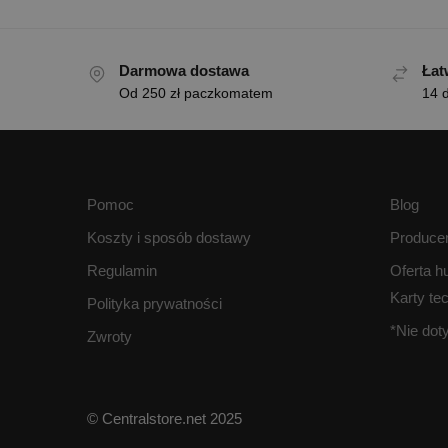
Darmowa dostawa
Łat
Od 250 zł paczkomatem
14 d
Pomoc
Blog
Koszty i sposób dostawy
Produce
Regulamin
Oferta h
Karty te
Polityka prywatności
*Nie do
Zwroty
© Centralstore.net 2025