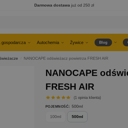
Darmowa dostawa
już od 250 zł
 gospodarcza
Autochemia
Żywice
Blog
świeżacze
NANOCAPE odświeżacz powietrza FRESH AIR
/
NANOCAPE odświe
FRESH AIR
(
1
opinia klienta)
500ml
POJEMNOŚĆ
:
100ml
500ml