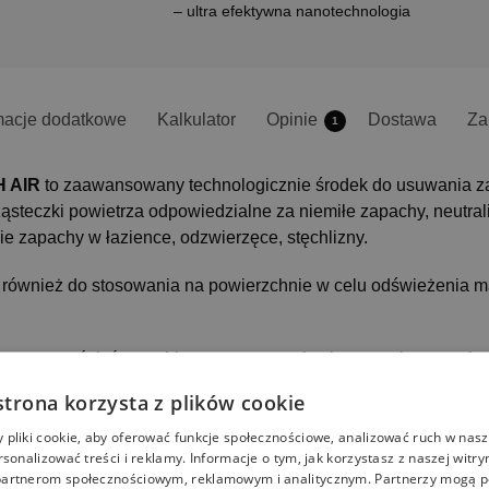
– ultra efektywna nanotechnologia
macje dodatkowe
Kalkulator
Opinie
Dostawa
Za
1
H AIR
to zaawansowany technologicznie środek do usuwania z
steczki powietrza odpowiedzialne za niemiłe zapachy, neutral
ie zapachy w łazience, odzwierzęce, stęchlizny.
również do stosowania na powierzchnie w celu odświeżenia mat
usową woń, która szybko rozprzestrzenia się w pomieszczeniu 
strona korzysta z plików cookie
ach
pliki cookie, aby oferować funkcje społecznościowe, analizować ruch w nasze
rsonalizować treści i reklamy. Informacje o tym, jak korzystasz z naszej witry
artnerom społecznościowym, reklamowym i analitycznym. Partnerzy mogą p