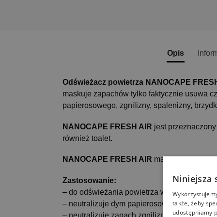
Opis
Infor
Odświeżacz powietrza NANOCAPE FRES
maskuje zapachów tylko faktycznie usuwa czą
papierosowego, zgnilizny, spalenizny, brzydk
NANOCAPE FRESH AIR
jest przeznaczony 
również toalet.
NANOCAPE FRESH AIR
ma przyjemna cytr
Niniejsza 
Zastosowanie:
– do odświeżania powietrza w pomieszczeni
Wykorzystujemy 
także, żeby spe
– neutralizuje dym papierosowy
udostępniamy p
– neutralizuje zapach zgnilizny