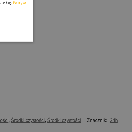
 usług.
Polityka
ości
,
Środki czystości
,
Środki czystości
Znacznik:
24h