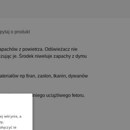
pytaj o produkt
apachów z powietrza. Odświeżacz nie
izując je. Środek niweluje zapachy z dymu
eriałów np firan, zasłon, tkanin, dywanów
zamiast poprzedniego uciążliwego fetoru.
j witrynie, a
ny,
ołączyć te