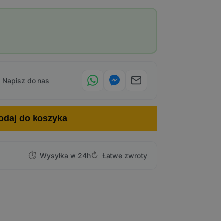
 Napisz do nas
odaj do koszyka
⏱
↻
Wysyłka w 24h
Łatwe zwroty