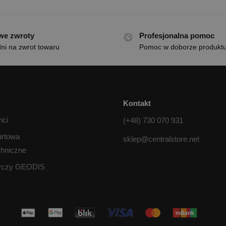
we zwroty
Profesjonalna pomoc
ni na zwrot towaru
Pomoc w doborze produkt
Kontakt
nci
(+48) 730 070 931
urtowa
sklep@centralstore.net
chniczne
tyczy GEODIS