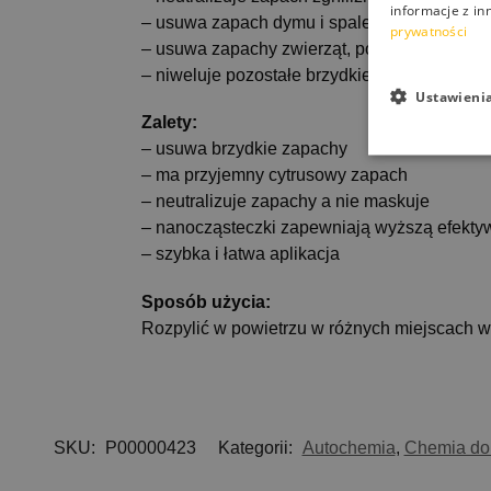
informacje z in
– usuwa zapach dymu i spalenizny
prywatności
– usuwa zapachy zwierząt, potu
– niweluje pozostałe brzydkie zapachy
Ustawieni
Zalety:
– usuwa brzydkie zapachy
– ma przyjemny cytrusowy zapach
– neutralizuje zapachy a nie maskuje
– nanocząsteczki zapewniają wyższą efektyw
– szybka i łatwa aplikacja
Sposób użycia:
Rozpylić w powietrzu w różnych miejscach 
SKU:
P00000423
Kategorii:
Autochemia
,
Chemia d