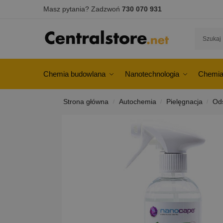
Masz pytania? Zadzwoń
730 070 931
Chemia budowlana
Nanotechnologia
Chemia
Strona główna
Autochemia
Pielęgnacja
Od
/
/
/