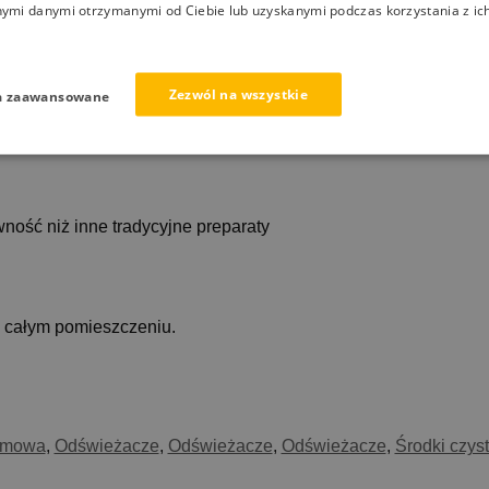
nymi danymi otrzymanymi od Ciebie lub uzyskanymi podczas korzystania z ich
Zezwól na wszystkie
a zaawansowane
ność niż inne tradycyjne preparaty
w całym pomieszczeniu.
omowa
,
Odświeżacze
,
Odświeżacze
,
Odświeżacze
,
Środki czyst