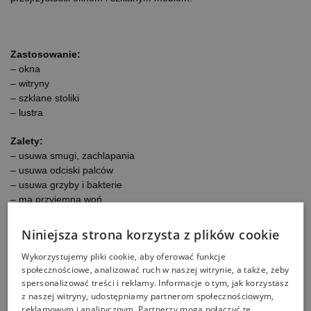
Zastosowanie:
– okna
– witryny
– szklane stoliki
– lustra
Zalety:
– usuwa smugi, zachlapania
– usuwa odciski palców
– usuwa grzyby i bakterie
– ma przyjemna woń
– utrudnia ponowne osadzanie kurzu i zabrudzeń
– nanocząsteczki zapewniają wyższą efektywność niż inne
Niniejsza strona korzysta z plików cookie
tradycyjne preparaty
Wykorzystujemy pliki cookie, aby oferować funkcje
– szybka i łatwa aplikacja
społecznościowe, analizować ruch w naszej witrynie, a także, żeby
– bardzo wysoka wydajność
spersonalizować treści i reklamy. Informacje o tym, jak korzystasz
z naszej witryny, udostępniamy partnerom społecznościowym,
Pojemność:
reklamowym i analitycznym. Partnerzy mogą połączyć te