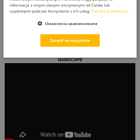
– 500ml
informacje z innymi danymi otrzymanymi od Ciebie lub
uzyskanymi podczas korzystania z ich usług.
Polityka prywatności
Sposób użycia:
Spryskujemy niewielką ilością preparatu powierzchnię lub
Ustawienia zaawansowane
nanosimy bezpośrednio na ścierkę lub gabkę, następnie
polerujemy okrężnymi ruchami. Dla lepszego efektu czynność
Zezwól na wszystkie
należy powtórzyć.
ZOBACZ JAK DZIAŁAJĄ POZOSTAŁE PRODUKTY
NANOCAPE