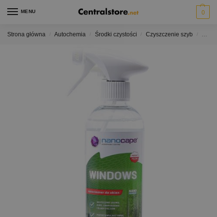
MENU
0
Strona główna
Autochemia
Środki czystości
Czyszczenie szyb
NANOC
/
/
/
/