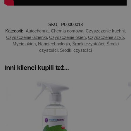
SKU:
P00000018
Kategorii:
Autochemia
,
Chemia domowa
,
Czyszczenie kuchni
,
Czyszczenie łazienki
,
Czyszczenie okien
,
Czyszczenie szyb
,
Mycie okien
,
Nanotechnologia
,
Środki czystości
,
Środki
czystości
,
Środki czystości
Inni klienci kupili też...