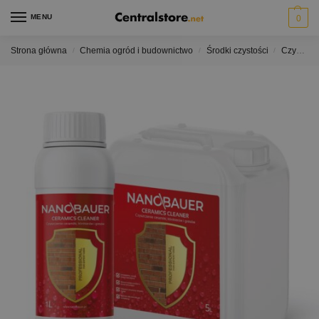
MENU
0
Strona główna
Chemia ogród i budownictwo
Środki czystości
Czyszczenie ceramiki klinkieru i kamienia
/
/
/