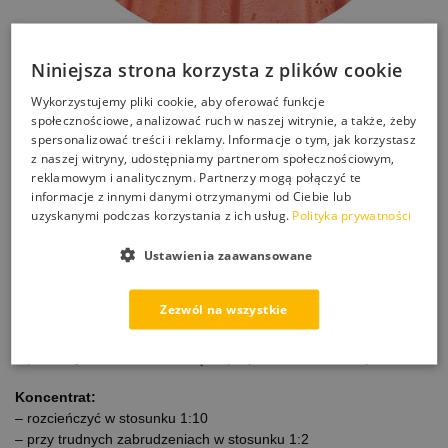
– klinkier
Niniejsza strona korzysta z plików cookie
– płytki ceramiczne
Wykorzystujemy pliki cookie, aby oferować funkcje
– dachówki ceramiczne
społecznościowe, analizować ruch w naszej witrynie, a także, żeby
– cegła
spersonalizować treści i reklamy. Informacje o tym, jak korzystasz
– gres
z naszej witryny, udostępniamy partnerom społecznościowym,
– mury, murki
reklamowym i analitycznym. Partnerzy mogą połączyć te
– ściany, tarasy, balkony
informacje z innymi danymi otrzymanymi od Ciebie lub
– podłoża
uzyskanymi podczas korzystania z ich usług.
Polityka prywatności
Właściwości:
Ustawienia zaawansowane
– czyści z plam, ciemnych nalotów i innych zabrudzeń
– skuteczne działanie
Zezwól na wszystkie
– bezpieczny dla czyszczonych materiałów
– środek w formie koncentratu
– produkty Nanobauer należą do preparatów z sektora premium!
Koncentrat:
– rozcieńczyć w stosunku 1:10
– przy trudnych zabrudzeniach w stosunku 1:2