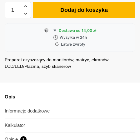
Dodaj do koszyka
Dostawa od 14,00 zł
▼
⏱
Wysyłka w 24h
↻
Łatwe zwroty
Preparat czyszczący do monitorów, matryc, ekranów
LCD/LED/Plazma, szyb skanerów
Opis
Informacje dodatkowe
Kalkulator
Opinie
1