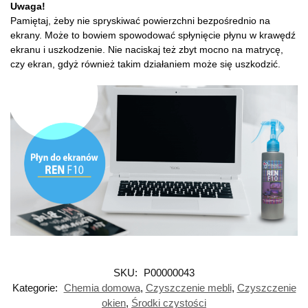
Uwaga!
Pamiętaj, żeby nie spryskiwać powierzchni bezpośrednio na
ekrany. Może to bowiem spowodować spłynięcie płynu w krawędź
ekranu i uszkodzenie. Nie naciskaj też zbyt mocno na matrycę,
czy ekran, gdyż również takim działaniem może się uszkodzić.
SKU:
P00000043
Kategorie:
Chemia domowa
,
Czyszczenie mebli
,
Czyszczenie
okien
,
Środki czystości