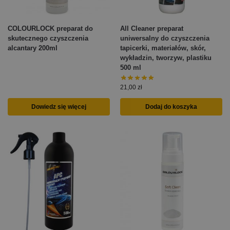
COLOURLOCK preparat do
All Cleaner preparat
skutecznego czyszczenia
uniwersalny do czyszczenia
alcantary 200ml
tapicerki, materiałów, skór,
wykładzin, tworzyw, plastiku
500 ml
21,00
zł
Dowiedz się więcej
Dodaj do koszyka