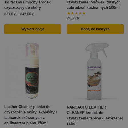
skuteczny i mocny środek
czyszczenia lodówek, tłustych
czyszczący do skóry
zabrudzeń kuchennych 500ml
83,00
zł
–
845,00
zł
24,00
zł
Wybierz opcje
Dodaj do koszyka
Leather Cleaner pianka do
NANOAUTO LEATHER
czyszczenia skóry, ekoskóry i
CLEANER środek do
tapicerek skórzanych z
czyszczenia tapicerki skórzanej
aplikatorem piany 150ml
i skór