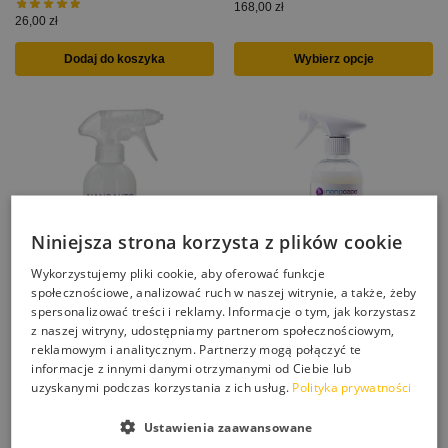
168,00
zł
26,00
zł
Dodaj do koszyka
Wybierz opcje
Niniejsza strona korzysta z plików cookie
Wykorzystujemy pliki cookie, aby oferować funkcje
społecznościowe, analizować ruch w naszej witrynie, a także, żeby
spersonalizować treści i reklamy. Informacje o tym, jak korzystasz
z naszej witryny, udostępniamy partnerom społecznościowym,
NANOCAPE NANOCLEANER do
NANOAUTO TEXTIL CLEANER
reklamowym i analitycznym. Partnerzy mogą połączyć te
czyszczenia mebli
skuteczny środek do
informacje z innymi danymi otrzymanymi od Ciebie lub
czyszczenia tapicerki
uzyskanymi podczas korzystania z ich usług.
Polityka prywatności
19,00
zł
24,00
zł
Ustawienia zaawansowane
Wybierz opcje
Dodaj do koszyka