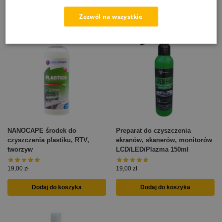
Zezwól na wszystkie
NANOCAPE środek do
Preparat do czyszczenia
czyszczenia plastiku, RTV,
ekranów, skanerów, monitorów
tworzyw
LCD/LED/Plazma 150ml
19,00
zł
19,00
zł
Dodaj do koszyka
Dodaj do koszyka