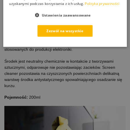
sprzętu
uzyskanymi podczas korzystania z ich usług.
Polityka prywatności
komputeroweg
o oraz AGD.
Ustawienia zaawansowane
Płyn posiada
właściwości myjące, zwilżające i antystatyczne. Produkt jest bazie
Zezwól na wszystkie
alkoholu izopropylowego, wody demineralizowanej oraz dodatków
myjących, zwilżających i antystatycznych, umożliwia również
precyzyjne czyszczenie szerokiego zakresu materiałów
stosowanych do produkcji elektroniki.
Środek jest neutralny chemicznie w kontakcie z tworzywami
sztucznymi, odparowuje nie pozostawiając zacieków. Screen
cleaner pozostawia na czyszczonych powierzchniach delikatną
warstwę środka antystatycznego spowalniającego osadzanie się
kurzu.
Pojemność:
200ml