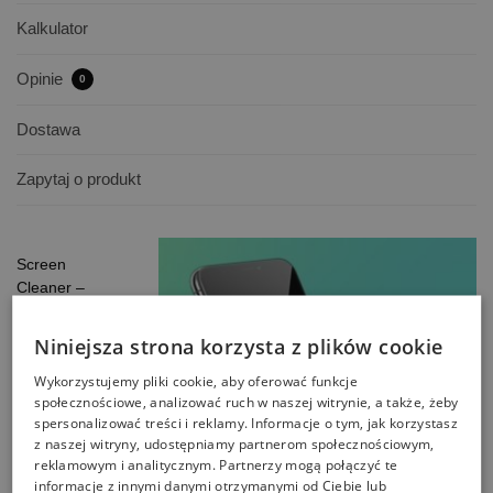
Kalkulator
Opinie
0
Dostawa
Zapytaj o produkt
Screen
Cleaner –
Antystatyczny
płyn do
Niniejsza strona korzysta z plików cookie
czyszczenia
Wykorzystujemy pliki cookie, aby oferować funkcje
wyświetlaczy,
społecznościowe, analizować ruch w naszej witrynie, a także, żeby
ekranów
spersonalizować treści i reklamy. Informacje o tym, jak korzystasz
dotykowych i
z naszej witryny, udostępniamy partnerom społecznościowym,
elementów
reklamowym i analitycznym. Partnerzy mogą połączyć te
obudowy
informacje z innymi danymi otrzymanymi od Ciebie lub