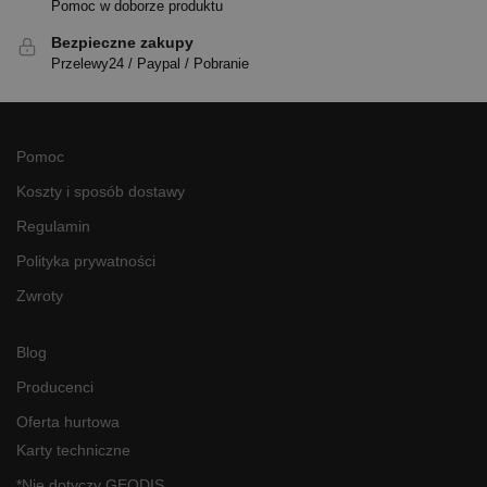
Pomoc w doborze produktu
Bezpieczne zakupy
Przelewy24 / Paypal / Pobranie
Pomoc
Koszty i sposób dostawy
Regulamin
Polityka prywatności
Zwroty
Blog
Producenci
Oferta hurtowa
Karty techniczne
*Nie dotyczy GEODIS