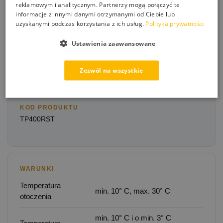
reklamowym i analitycznym. Partnerzy mogą połączyć te
informacje z innymi danymi otrzymanymi od Ciebie lub
uzyskanymi podczas korzystania z ich usług.
Polityka prywatności
ZAWARTOŚĆ
Ustawienia zaawansowane
komponent A
komponent B
Zezwól na wszystkie
ZUŻYCIE
od ok. 0,3 – 0,4 kg/m²
KOD PRODUKTU
TP400RST
WARUNKI
Temperatura
min. 10° C, max. 30° C
otoczenia
min. 10° C i o min. 3° C