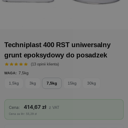
Techniplast 400 RST uniwersalny
grunt epoksydowy do posadzek
(
13
opinii klienta)
7,5kg
WAGA
:
1,5kg
3kg
7,5kg
15kg
30kg
414,67 zł
Cena:
z VAT
Cena za litr: 55,29 zł