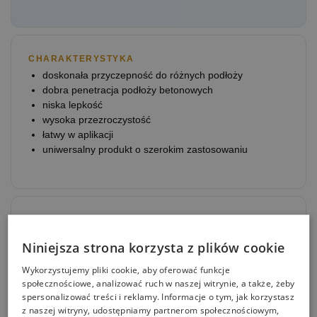
CHARAKTERYSTYKA
doskonała przyczepność do różnych podłoży
dobra penetracja podłoży betonowych
niska lepkość
wysoka przezroczystość
łatwy w aplikacji
uniwersalny produkt o szerokim zastosowaniu
PRZEZNACZENIE
gruntowanie podłoży betonowych pod powłoki i
Niniejsza strona korzysta z plików cookie
posadzki epoksydowe i poliuretanowe
spoiwo do sporządzania jastrychów
Wykorzystujemy pliki cookie, aby oferować funkcje
spoiwo do sporządzania zapraw wyrównawczych
społecznościowe, analizować ruch w naszej witrynie, a także, żeby
do wykonywania laminatów epoksydowo-szklanych
spersonalizować treści i reklamy. Informacje o tym, jak korzystasz
z naszej witryny, udostępniamy partnerom społecznościowym,