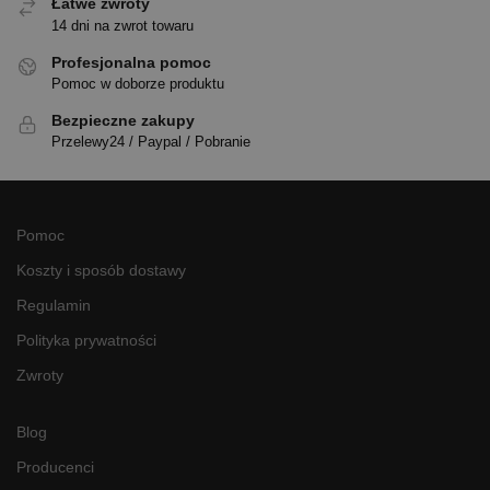
Łatwe zwroty
14 dni na zwrot towaru
Profesjonalna pomoc
Pomoc w doborze produktu
Bezpieczne zakupy
Przelewy24 / Paypal / Pobranie
Pomoc
Koszty i sposób dostawy
Regulamin
Polityka prywatności
Zwroty
Blog
Producenci