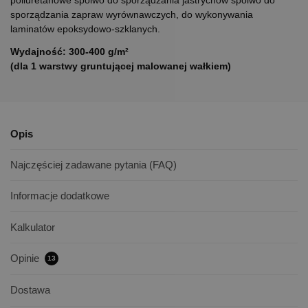
poliuretanowe spoiwo do sporządzania jastrychów spoiwo do
sporządzania zapraw wyrównawczych, do wykonywania
laminatów epoksydowo-szklanych.
Wydajność:
300-400 g/m²
(dla 1 warstwy gruntującej malowanej wałkiem)
Opis
Najczęściej zadawane pytania (FAQ)
Informacje dodatkowe
Kalkulator
Opinie
13
Dostawa