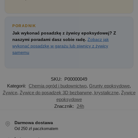
PORADNIK
Jak wykonać posadzkę z żywicy epoksydowej? Z
naszymi poradami dasz sobie radę.
Zobacz jak
wykonać posadzkę w garażu lub piwnicy z żywicy
samemu
SKU:
P00000049
Kategorii:
Chemia ogród i budownictwo
,
Grunty epoksydowe
,
Żywice
,
Żywice do posadzek 3D bezbarwne, krystaliczne
,
Żywice
epoksydowe
Znacznik:
24h
Darmowa dostawa
Od 250 zł paczkomatem