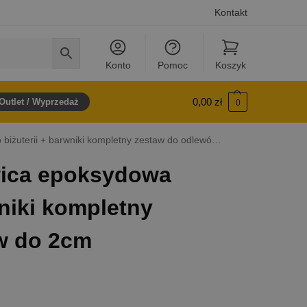
Kontakt
Konto
Pomoc
Koszyk
0,00
zł
Outlet / Wyprzedaż
0
erii + barwniki kompletny zestaw do odlewów do 2cm
ica epoksydowa
wniki kompletny
w do 2cm