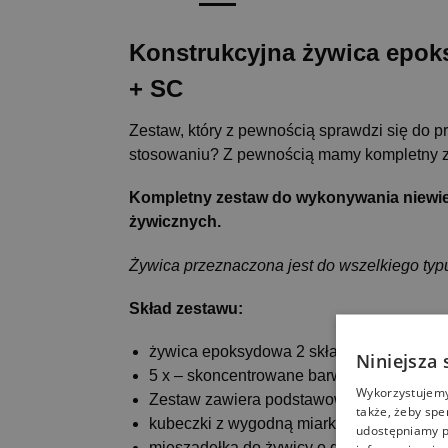
Konstrukcyjna żywica
epok
+ SC
Zestaw, który z pewnością sprawdzi się do pra
stosowaniu? Z pewnością mamy kompletny zes
Kompletny zestaw do wykonywania niewiel
żywicznych.
Żywica przeznaczona jest do wszelkiego typu
Skład zestawu:
żywica epoksydowa 2 składnikowa
Niniejsza 
5 x – skoncentrowane barwniki transparen
Wykorzystujemy 
Zestaw zawiera podstawowe kolory, z któ
także, żeby spe
kubeczki z wygodną miarką do 300 ml
udostępniamy p
mieszadełka do żywicy o długości 15 cm