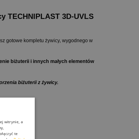
icy
TECHNIPLAST
3D-UVLS
esz gotowe kompletu żywicy, wygodnego w
ie biżuterii i innych małych elementów
rzenia biżuterii z żywicy.
j witrynie, a
rw.
ny,
ołączyć te