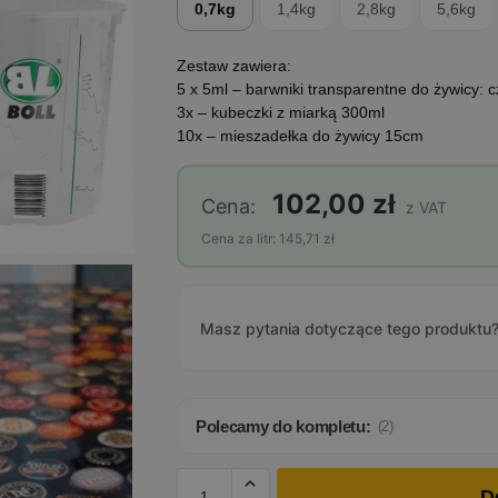
0,7kg
1,4kg
2,8kg
5,6kg
Zestaw zawiera:
5 x 5ml – barwniki transparentne do żywicy: cz
3x – kubeczki z miarką 300ml
10x – mieszadełka do żywicy 15cm
102,00 zł
Cena:
z VAT
Cena za litr: 145,71 zł
Masz pytania dotyczące tego produktu?
Polecamy do kompletu:
(2)
D