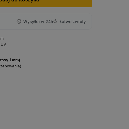
⏱
↻
Wysyłka w 24h
Łatwe zwroty
cm
 UV
rstwy 1mm)
rzebowania)