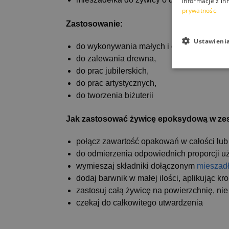
informacje z in
prywatności
Zastosowanie:
Ustawieni
do wykonywania małych i dużych odlewó
do zalewania drewna,
do prac jubilerskich,
do prac artystycznych,
do tworzenia biżuterii
Jak zastosować żywicę epoksydową w ze
połącz zawartość opakowań w całości lub
do odmierzenia odpowiednich proporcji u
wymieszaj składniki dołączonym
mieszad
dodaj barwnik w małej ilości, aplikując kr
zastosuj całą żywicę na powierzchnię, ni
czekaj do całkowitego utwardzenia