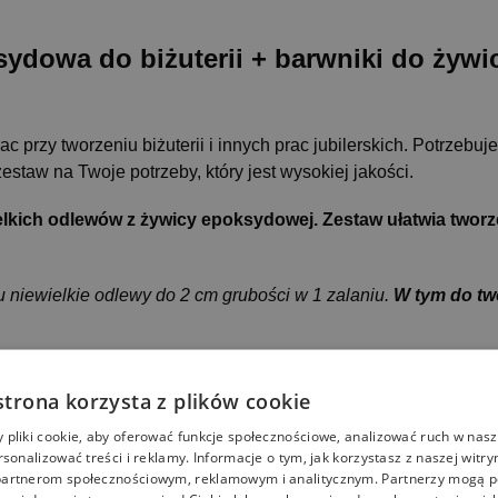
sydowa
do biżuterii + barwniki do żyw
c przy tworzeniu biżuterii i innych prac jubilerskich.
Potrzebuj
taw na Twoje potrzeby, który jest wysokiej jakości.
kich odlewów z żywicy epoksydowej. Zestaw ułatwia tworzen
 niewielkie odlewy do 2 cm grubości w 1 zalaniu.
W tym do two
strona korzysta z plików cookie
tne do żywicy:
czarny, niebieski, zielony, czerwony, żółty.
pliki cookie, aby oferować funkcje społecznościowe, analizować ruch w nasze
rych x powodzeniem można uzyskać całą paletę pozostałych ba
rsonalizować treści i reklamy. Informacje o tym, jak korzystasz z naszej witry
artnerom społecznościowym, reklamowym i analitycznym. Partnerzy mogą p