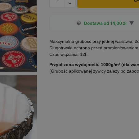
▼
Dostawa od 14,00 zł
Maksymalna grubość przy jednej warstwie: 2
Długotrwała ochrona przed promieniowaniem
Czas wiązania: 12h
Przybliżona wydajność: 1000g/m² (d
la wa
(Grubość aplikowanej żywicy zależy od zapot