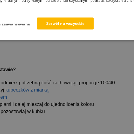
nymi danymi otrzymanymi od Ciebie lub uzyskanymi podczas korzystania z ich
Zezwól na wszystkie
a zaawansowane
w,
stawie?
 odmierz potrzebną ilość zachowując proporcje 100/40
żyj
kubeczków z miarką
łem
oplami i dalej mieszaj do ujednolicenia koloru
e pozostawiaj w kubku