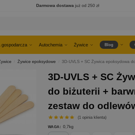
Darmowa dostawa
już od 250 zł
 gospodarcza
Autochemia
Żywice
Blog
Żywice
Żywice epoksydowe
3D-UVLS + SC Żywica epoksydowa do biżut
/
/
3D-UVLS + SC Żyw
do biżuterii + bar
zestaw do odlewó
(
1
opinia klienta)
0,7kg
WAGA
: