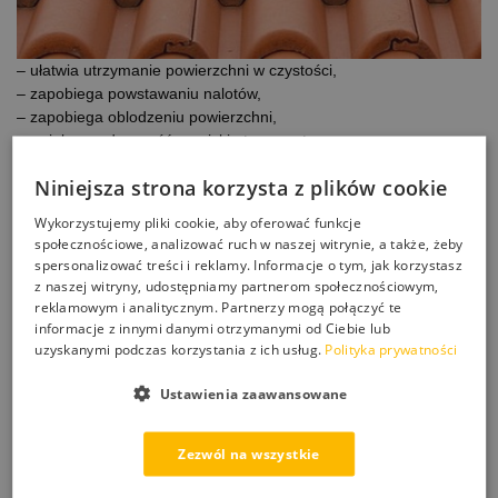
– ułatwia utrzymanie powierzchni w czystości,
– zapobiega powstawaniu nalotów,
– zapobiega oblodzeniu powierzchni,
– zwiększa odporność na niskie temperatury,
– długi okres działania,
Niniejsza strona korzysta z plików cookie
–
nanocząsteczki
zapewniają wyższą efektywność niż inne
tradycyjne preparaty,
Wykorzystujemy pliki cookie, aby oferować funkcje
– szybka i łatwa aplikacja,
społecznościowe, analizować ruch w naszej witrynie, a także, żeby
– bardzo wysoka wydajność;
spersonalizować treści i reklamy. Informacje o tym, jak korzystasz
z naszej witryny, udostępniamy partnerom społecznościowym,
Wydajność i trwałość:
reklamowym i analitycznym. Partnerzy mogą połączyć te
– 100 ml preparatu na
m2
w zależności od rodzaju powierzchni.
informacje z innymi danymi otrzymanymi od Ciebie lub
uzyskanymi podczas korzystania z ich usług.
Polityka prywatności
– 5l wystarcza do od 50 do 75m2
–
Efekty utrzymują się od 2 do 3
lat w zależności od
Ustawienia zaawansowane
powierzchni i intensywności użytkowania.
Dostępne opakowania:
Zezwól na wszystkie
–
1l
–
5l