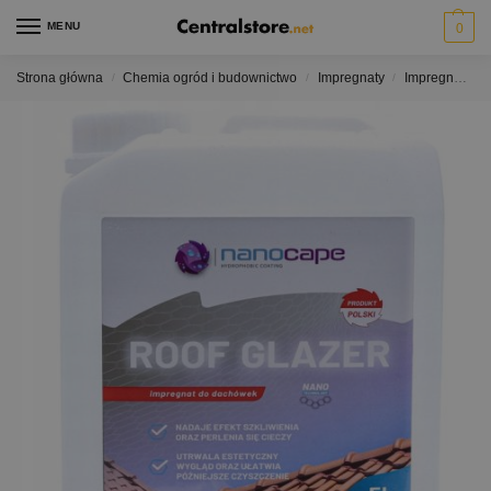
MENU
0
Strona główna
Chemia ogród i budownictwo
Impregnaty
Impregnaty do dachówek ceramicznych
/
/
/