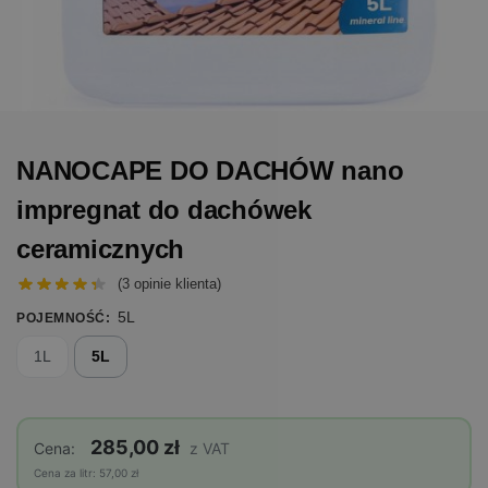
NANOCAPE DO DACHÓW nano
impregnat do dachówek
ceramicznych
(
3
opinie klienta)
5L
POJEMNOŚĆ
:
1L
5L
285,00 zł
Cena:
z VAT
Cena za litr: 57,00 zł