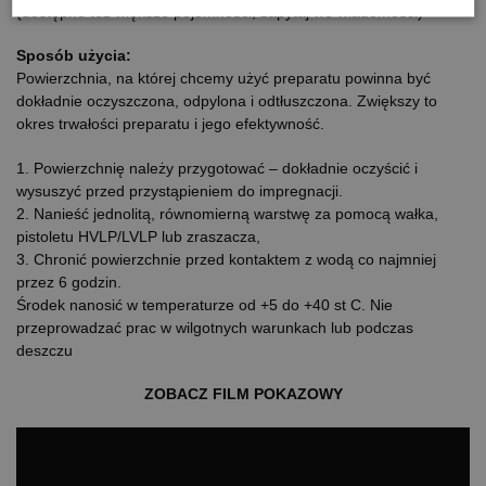
(dostępne też większe pojemności, zapytaj we wiadomości)
Sposób użycia:
Powierzchnia, na której
chcemy użyć preparatu powinna być
dokładnie oczyszczona,
odpylona i odtłuszczona. Zwiększy to
okres trwałości preparatu i jego efektywność.
1. Powierzchnię należy przygotować – dokładnie oczyścić i
wysuszyć przed przystąpieniem do impregnacji.
2. Nanieść jednolitą, równomierną warstwę za pomocą wałka,
pistoletu
HVLP
/
LVLP
lub zraszacza,
3. Chronić powierzchnie przed kontaktem z wodą co najmniej
przez 6 godzin.
Środek nanosić w temperaturze od +5 do +40
st
C. Nie
przeprowadzać prac w wilgotnych warunkach lub podczas
deszczu
ZOBACZ FILM POKAZOWY