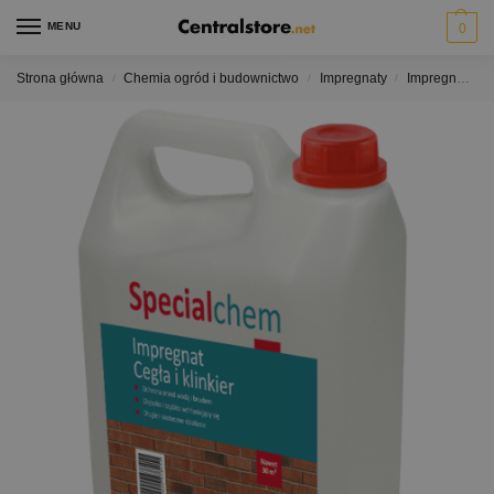
MENU
0
Strona główna
Chemia ogród i budownictwo
Impregnaty
Impregnaty do cegły i piaskowca
/
/
/