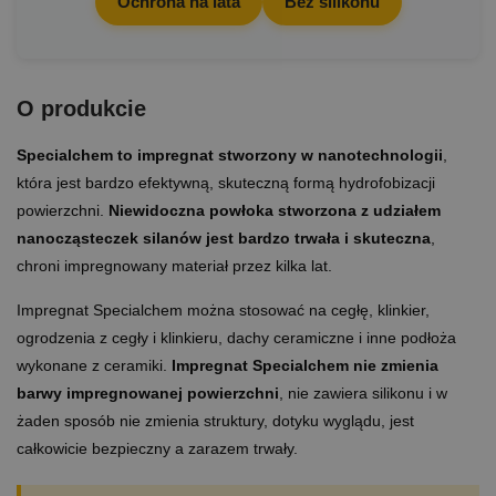
Ochrona na lata
Bez silikonu
O produkcie
S
pecialc
hem to impregnat stworzony w nanotechnologii
,
która jest bardzo efektywną, skuteczną formą hydrofobizacji
powierzchni.
Niewidoczna powłoka stworzona z udziałem
nanocząsteczek silanów jest bardzo trwała i skuteczna
,
chroni impregnowany materiał przez kilka lat.
Impregnat Specialchem można stosować na cegłę, klinkier,
ogrodzenia z cegły i klinkieru, dachy ceramiczne i inne podłoża
wykonane z ceramiki.
Impregnat Specialchem nie zmienia
barwy impregnowanej powierzchni
, nie zawiera silikonu i w
żaden sposób nie zmienia struktury, dotyku wyglądu, jest
całkowicie bezpieczny a zarazem trwały.