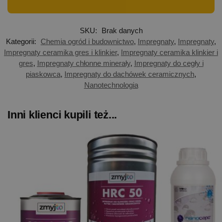
SKU:
Brak danych
Kategorii:
Chemia ogród i budownictwo
,
Impregnaty
,
Impregnaty
,
Impregnaty ceramika gres i klinkier
,
Impregnaty ceramika klinkier i
gres
,
Impregnaty chłonne minerały
,
Impregnaty do cegły i
piaskowca
,
Impregnaty do dachówek ceramicznych
,
Nanotechnologia
Inni klienci kupili też...