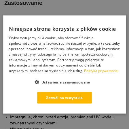
Zastosowanie
• Cegła
Niniejsza strona korzysta z plików cookie
• Klinkier
Wykorzystujemy pliki cookie, aby oferować funkcje
• Dachówka ceramiczna
społecznościowe, analizować ruch w naszej witrynie, a także, żeby
spersonalizować treści i reklamy. Informacje o tym, jak korzystasz
z naszej witryny, udostępniamy partnerom społecznościowym,
• Płytki ceramiczne nieszkliwione
reklamowym i analitycznym. Partnerzy mogą połączyć te
informacje z innymi danymi otrzymanymi od Ciebie lub
• Mury z cegły
uzyskanymi podczas korzystania z ich usług.
Polityka prywatności
• Ogrodzenia ceglane
Ustawienia zaawansowane
Zezwól na wszystkie
Właściwości i zalety
Impregnuje, chroni przed erozją, promieniami UV, wodą i
zewnętrznymi czynnikami