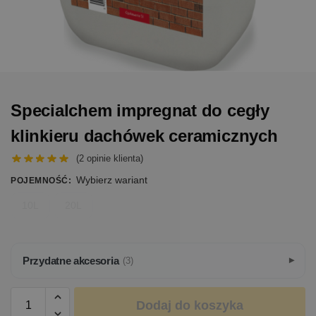
Specialchem impregnat do cegły
klinkieru dachówek ceramicznych
(
2
opinie klienta)
Wybierz wariant
POJEMNOŚĆ
:
10L
20L
Przydatne akcesoria
(3)
Dodaj do koszyka