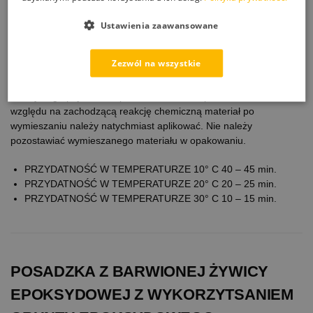
Materiały przeznaczone do użycia powinny mieć temperaturę min.
15° C. Zawartość opakowania z komponentem B przelać w
Ustawienia zaawansowane
całości do opakowania z komponentem A. Żywicę mieszać
mieszadłem wolnoobrotowym przez około 3 min. (aby uniknąć
Zezwól na wszystkie
nadmiernego napowietrzenia materiału, zaleca się użycie
mieszadła o prędkości ok. 300 obr/min.). Materiał należy przelać
do czystego pojemnika i ponownie mieszać przez około 2 min. Ze
względu na zachodzącą reakcję chemiczną materiał po
wymieszaniu należy natychmiast aplikować. Nie należy
pozostawiać wymieszanego materiału w opakowaniu.
PRZYDATNOŚĆ W TEMPERATURZE 10° C 40 – 45 min.
PRZYDATNOŚĆ W TEMPERATURZE 20° C 20 – 25 min.
PRZYDATNOŚĆ W TEMPERATURZE 30° C 10 – 15 min.
POSADZKA Z BARWIONEJ ŻYWICY
EPOKSYDOWEJ Z WYKORZYTSANIEM