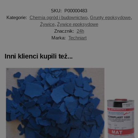
SKU:
P00000483
Kategorie:
Chemia ogród i budownictwo
,
Grunty epoksydowe
,
Żywice
,
Żywice epoksydowe
Znacznik:
24h
Marka:
Techniart
Inni klienci kupili też...