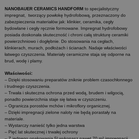
NANOBAUER CERAMICS HANDFORM
to specjalistyczny
impregnat, tworzący powłokę hydrofobową, przeznaczony do
zabezpieczenia materiałów jak: klinkier, ceramika, cegły
bydowlane i cegły ręcznie formowane. Impregnat hydrofobowy
posiada doskonała skuteczność i chroni całą strukturę ceramiki
powierzchniowo i dogłębnie. Do stosowania na cegłach,
klinkierach, murach, podłożach i ścianach. Nadaje właściwości
łatwego czyszczenia. Materiały ceramiczne staja się odporne na
brud, wodę i plamy.
Właściwości:
– Dzięki stosowaniu preparatów zniknie problem czasochłonnego
i trudnego czyszczenia.
– Trwała i skuteczna ochrona przed wodą, brudem i wilgocią,
ponadto powierzchnia staje się łatwa w czyszczeniu.
– Ogranicza porostów mchów i mikroflory organicznej.
– Dzięki impregnacji zielone naloty nie będą porastały na
materiale.
– Wystarczy nanieść tylko jedna warstwa
– Pięć lat skutecznej i trwałej ochrony
– Z jednego opakowania 5l wykonasz nawet 70 m² impregnacji