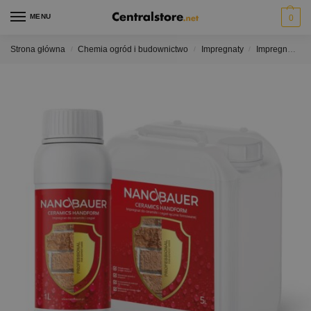
MENU
0
Strona główna
Chemia ogród i budownictwo
Impregnaty
Impregnaty do fasad, elewacji i tynków
/
/
/