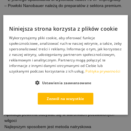
– Powłoki Nanobauer należą do preparatów z sektora premium.
Trwałość:
– 5 lat ochrony
Niniejsza strona korzysta z plików cookie
Wydajność:
Wykorzystujemy pliki cookie, aby oferować funkcje
70m2/5l
społecznościowe, analizować ruch w naszej witrynie, a także, żeby
spersonalizować treści i reklamy. Informacje o tym, jak korzystasz
Zastosowanie:
z naszej witryny, udostępniamy partnerom społecznościowym,
– cegła ręcznie formowana
reklamowym i analitycznym. Partnerzy mogą połączyć te
informacje z innymi danymi otrzymanymi od Ciebie lub
– cegła budowlana
uzyskanymi podczas korzystania z ich usług.
Polityka prywatności
– płytki ceaczmiczne formowane
– klinkier
Ustawienia zaawansowane
– mury
– ściany
Zezwól na wszystkie
Sposób Aplikacji:
Nanosić na suchą i wyczyszczoną powierzchnię
Aplikacja powinna odbywać się w warunkach pozbawionych
wilgoci
Najlepszym sposobem jest metoda natryskowa