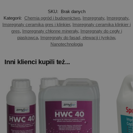
SKU:
Brak danych
Kategorii:
Chemia ogród i budownictwo
,
Impregnaty
,
Impregnaty
,
Impregnaty ceramika gres i klinkier
,
Impregnaty ceramika klinkier i
gres
,
Impregnaty chłonne minerały
,
Impregnaty do cegły i
piaskowca
,
Impregnaty do fasad, elewacji i tynków
,
Nanotechnologia
Inni klienci kupili też...