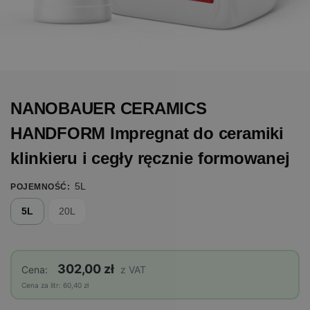
NANOBAUER CERAMICS
HANDFORM Impregnat do ceramiki
klinkieru i cegły ręcznie formowanej
5L
POJEMNOŚĆ
:
5L
20L
302,00 zł
Cena:
z VAT
Cena za litr: 60,40 zł