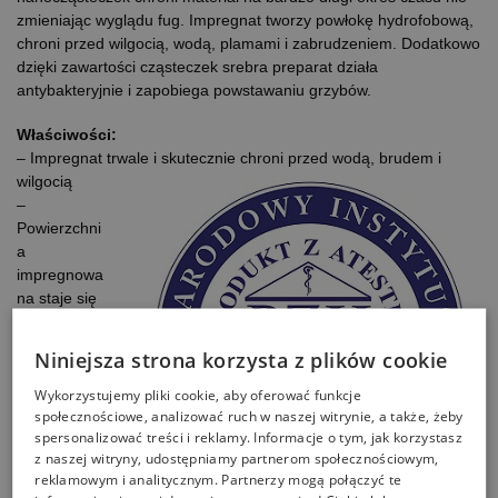
zmieniając wyglądu fug. Impregnat tworzy powłokę hydrofobową,
chroni przed wilgocią, wodą, plamami i zabrudzeniem. Dodatkowo
dzięki zawartości cząsteczek srebra preparat działa
antybakteryjnie i zapobiega powstawaniu grzybów.
Właściwości:
– Impregnat trwale i skutecznie chroni przed wodą, brudem i
wilgocią
–
Powierzchni
a
impregnowa
na staje się
łatwa w
czyszczeniu.
Niniejsza strona korzysta z plików cookie
– Grzyb i
pleśń nie
Wykorzystujemy pliki cookie, aby oferować funkcje
będą już
społecznościowe, analizować ruch w naszej witrynie, a także, żeby
spersonalizować treści i reklamy. Informacje o tym, jak korzystasz
stanowiły
z naszej witryny, udostępniamy partnerom społecznościowym,
problemu.
reklamowym i analitycznym. Partnerzy mogą połączyć te
– Dzięki