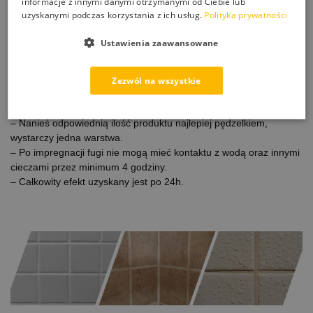
informacje z innymi danymi otrzymanymi od Ciebie lub
impregnacji ciemne naloty nie powstają na materiale.
uzyskanymi podczas korzystania z ich usług.
Polityka prywatności
– Pozbędziesz się wszelkich zacieków i plam na wiele lat.
Ustawienia zaawansowane
Sposób stosowania:
– Wyczyść powierzchnię z zabrudzeń, wykwitów i tłustych plam.
– Do czyszczenia fug przed impregnacją polecamy
NANOBAUER
Zezwól na wszystkie
Joint Cleaner
– Podczas impregnacji materiał musi być czysty i suchy.
– Nanieś odpowiednią ilość produktu najlepiej pędzelkiem,
wystarczy jedna warstwa.
– Po impregnacji fugi nie mogą mieć kontaktu z wodą oraz innymi
cieczami przez minimum 4 godziny.
– Całkowity efekt uzyskany jest po 24h.