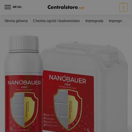
MENU
0
Strona główna
Chemia ogród i budownictwo
Impregnaty
Impregnaty do gipsu i fugi
/
/
/