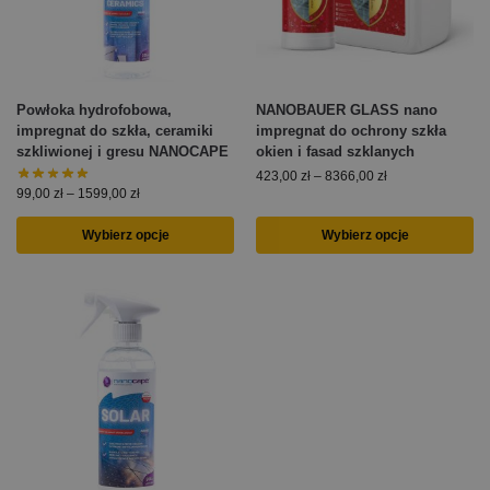
Powłoka hydrofobowa,
NANOBAUER GLASS nano
impregnat do szkła, ceramiki
impregnat do ochrony szkła
szkliwionej i gresu NANOCAPE
okien i fasad szklanych
423,00
zł
–
8366,00
zł
99,00
zł
–
1599,00
zł
Wybierz opcje
Wybierz opcje