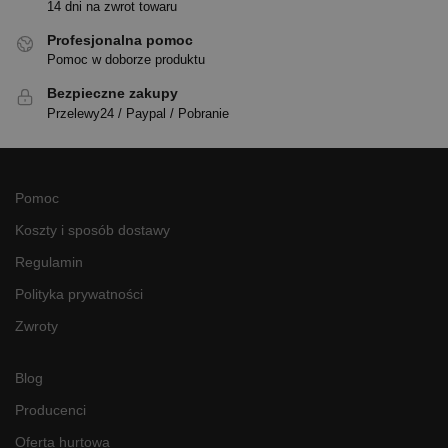
14 dni na zwrot towaru
Profesjonalna pomoc
Pomoc w doborze produktu
Bezpieczne zakupy
Przelewy24 / Paypal / Pobranie
Pomoc
Koszty i sposób dostawy
Regulamin
Polityka prywatności
Zwroty
Blog
Producenci
Oferta hurtowa