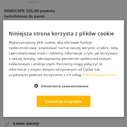
NANOCAPE SOLAR powłoka
hydrofobowa do paneli
słonecznych
175,00
zł
Niniejsza strona korzysta z plików cookie
Dodaj do koszyka
Wykorzystujemy pliki cookie, aby oferować funkcje
społecznościowe, analizować ruch w naszej witrynie, a także, żeby
spersonalizować treści i reklamy. Informacje o tym, jak korzystasz
Wyświetlanie wszystkich wyników: 3
z naszej witryny, udostępniamy partnerom społecznościowym,
Impregnacja, ochrona paneli fotowoltaicznych przed
reklamowym i analitycznym. Partnerzy mogą połączyć te
zabrudzenia, środki chemiczne do poprawienia wydajności
informacje z innymi danymi otrzymanymi od Ciebie lub
solarów.
uzyskanymi podczas korzystania z ich usług.
Polityka prywatności
Ustawienia zaawansowane
Zezwól na wszystkie
Darmowa dostawa
Od 250 zł paczkomatem
Łatwe zwroty