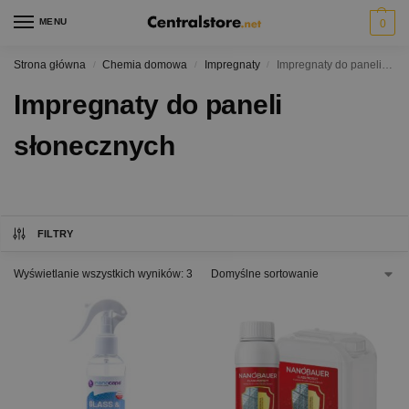
MENU
0
Strona główna
Chemia domowa
Impregnaty
Impregnaty do paneli słonecznych
/
/
/
Impregnaty do paneli
słonecznych
FILTRY
Wyświetlanie wszystkich wyników: 3