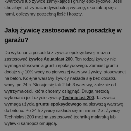
kwarcowe lub żywice zamykające i grunty epoksydowe. Jeśli
chciałbyś, otrzymać indywidualną wycenę, skontaktuj się z
nami, obliczymy potrzebną ilość i koszty.
Jaką żywicę zastosować na posadzkę w
garażu?
Do wykonania posadzki z żywice epoksydowej, można
zastosować
żywicę Aquaplast 200
.
Ten rodzaj żywicy nie
wymaga stosowania gruntu epoksydowego. Zamiast gruntu
dodaje się 10% wody do pierwszej warstwy żywicy, stosowanej
na beton. Kolejne warstwy żywicy nakłada się bez dodatku
wody, po 24 h. Stosuje się tak 2 lub 3 warstwy, zależnie od
wytrzymałości, która chcemy osiągnąć. Drugą metodą
wykonania jest użycie żywicy
Techniplast 200
.
Ta żywica
wymaga użycia
gruntu epoksydowego
na pierwszą warstwę
do betonu. Po 24 h żywicę nakłada się minimum 2 x. Żywicę
Techniplast 200 można zastosować techniką malarską lub
wylewki samopoziomującą.