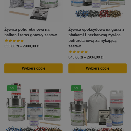
Żywica poliuretanowa na
Żywica epoksydowa na garaż z
balkon i taras gotowy zestaw
płatkami i bezbarwną żywica
poliuretanową zamykającą
zestaw
353,00
zł
–
2980,00
zł
843,00
zł
–
2934,00
zł
Wybierz opcję
Wybierz opcję
-5%
-5%