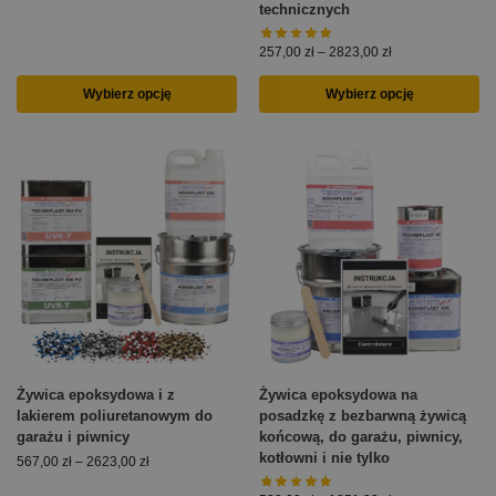
technicznych
257,00
zł
–
2823,00
zł
Wybierz opcję
Wybierz opcję
Żywica epoksydowa i z
Żywica epoksydowa na
lakierem poliuretanowym do
posadzkę z bezbarwną żywicą
garażu i piwnicy
końcową, do garażu, piwnicy,
kotłowni i nie tylko
567,00
zł
–
2623,00
zł