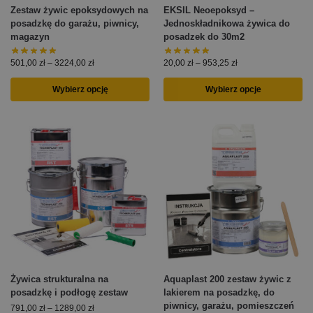
Zestaw żywic epoksydowych na
EKSIL Neoepoksyd –
posadzkę do garażu, piwnicy,
Jednoskładnikowa żywica do
magazyn
posadzek do 30m2
501,00
zł
–
3224,00
zł
20,00
zł
–
953,25
zł
Wybierz opcję
Wybierz opcje
Żywica strukturalna na
Aquaplast 200 zestaw żywic z
posadzkę i podłogę zestaw
lakierem na posadzkę, do
piwnicy, garażu, pomieszczeń
791,00
zł
–
1289,00
zł