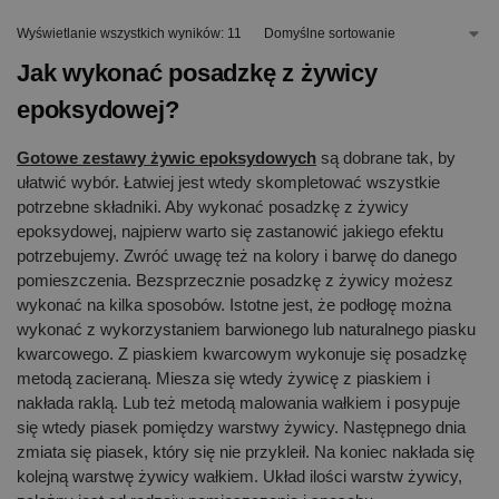
Wyświetlanie wszystkich wyników: 11
Jak wykonać posadzkę z żywicy
epoksydowej?
Gotowe zestawy
żywic epoksydowych
są dobrane tak, by
ułatwić wybór. Łatwiej jest wtedy skompletować wszystkie
potrzebne składniki. Aby wykonać posadzkę z żywicy
epoksydowej, najpierw warto się zastanowić jakiego efektu
potrzebujemy. Zwróć uwagę też na kolory i barwę do danego
pomieszczenia. Bezsprzecznie posadzkę z żywicy możesz
wykonać na kilka sposobów. Istotne jest, że podłogę można
wykonać z wykorzystaniem barwionego lub naturalnego piasku
kwarcowego. Z piaskiem kwarcowym wykonuje się posadzkę
metodą zacieraną. Miesza się wtedy żywicę z piaskiem i
nakłada raklą. Lub też metodą malowania wałkiem i posypuje
się wtedy piasek pomiędzy warstwy żywicy. Następnego dnia
zmiata się piasek, który się nie przykleił. Na koniec nakłada się
kolejną warstwę żywicy wałkiem. Układ ilości warstw żywicy,