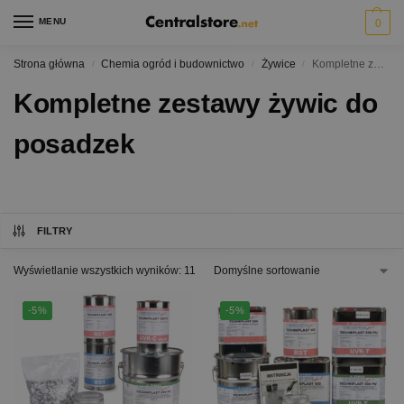
MENU
0
Strona główna
Chemia ogród i budownictwo
Żywice
Kompletne zestawy żywic do posadzek
/
/
/
Kompletne zestawy żywic do
posadzek
FILTRY
Wyświetlanie wszystkich wyników: 11
-5%
-5%