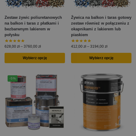
Zestaw żywic poliuretanowych
Żywica na balkon i taras gotowy
na balkon i taras z płatkami i
zestaw również w połączeniu z
bezbarwnym lakierem w
okapnikami z lakierem lub
połysku
piaskiem
628,00
zł
–
3760,00
zł
412,00
zł
–
3194,00
zł
Wybierz opcję
Wybierz opcję
-5%