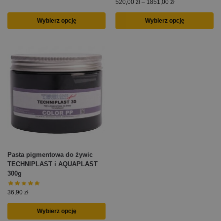
520,00
zł
–
1851,00
zł
Wybierz opcję
Wybierz opcję
Pasta pigmentowa do żywic
TECHNIPLAST i AQUAPLAST
300g
36,90
zł
Wybierz opcję