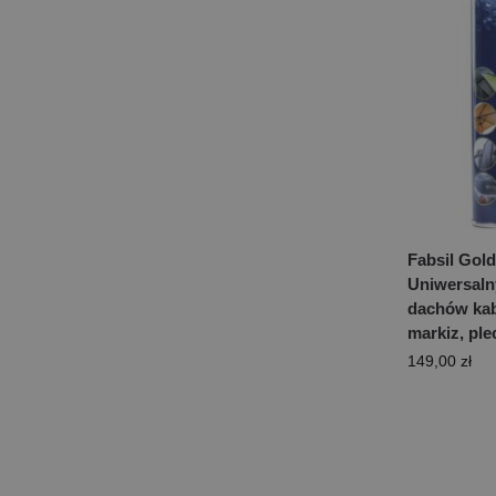
Fabsil Gold
Uniwersaln
dachów kabr
markiz, pl
149,00
zł