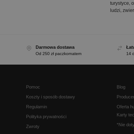
turystyce, 
ludzi, zwie
Darmowa dostawa
Łat
Od 250 zł paczkomatem
14 d
Pomoc
Blog
Koszty i sposób dostawy
Produce
Regulamin
Oferta h
Karty te
Polityka prywatności
*Nie do
Zwroty