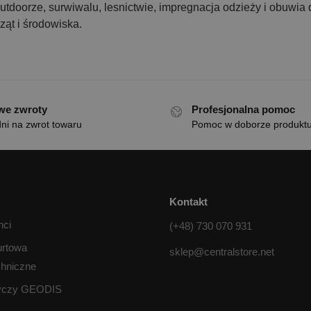
outdoorze, surwiwalu, lesnictwie, impregnacja odzieży i obuwia
rząt i środowiska.
we zwroty
Profesjonalna pomoc
ni na zwrot towaru
Pomoc w doborze produkt
Kontakt
nci
(+48) 730 070 931
urtowa
sklep@centralstore.net
chniczne
tyczy GEODIS