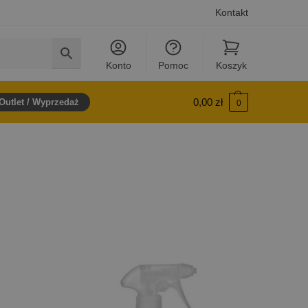
Kontakt
Konto
Pomoc
Koszyk
0,00
zł
Outlet / Wyprzedaż
0