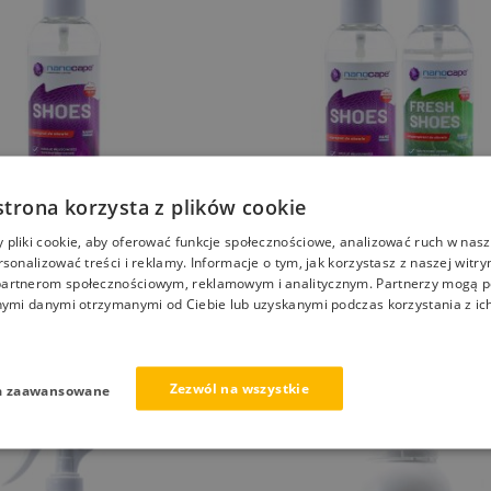
strona korzysta z plików cookie
pliki cookie, aby oferować funkcje społecznościowe, analizować ruch w nasze
rsonalizować treści i reklamy. Informacje o tym, jak korzystasz z naszej witry
y nano impregnat do
Impregnat do obuwia hydrofob
artnerom społecznościowym, reklamowym i analitycznym. Partnerzy mogą p
uwia NANOCAPE
NANOCAPE + antyzapach do b
nymi danymi otrzymanymi od Ciebie lub uzyskanymi podczas korzystania z ich
9,00
zł
27,00
zł
Zezwól na wszystkie
a zaawansowane