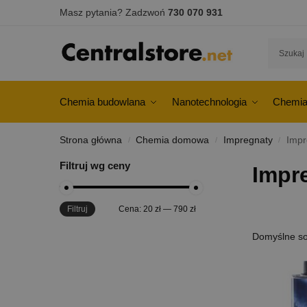
Masz pytania? Zadzwoń
730 070 931
Chemia budowlana
Nanotechnologia
Chemia
Strona główna
Chemia domowa
Impregnaty
Impr
/
/
/
Filtruj wg ceny
Impr
Filtruj
Cena:
20 zł
—
790 zł