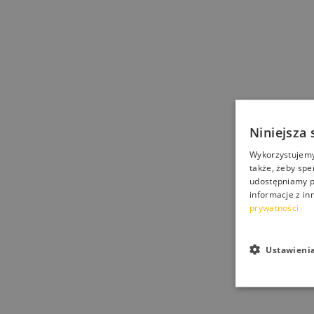
Niniejsza 
Wykorzystujemy 
także, żeby spe
Hydrofobow
udostępniamy p
butów ob
informacje z in
prywatności
25,00
zł
–
3
Ustawieni