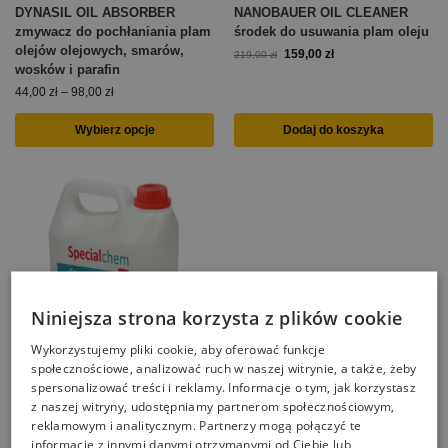
DYNASIL OIL ABSORBER
NANOBAUER OIL CLEANER
zmywacz do pochłaniania plam
środek do usuwania plam oleju
olejów olejowych, smarów,
159,00
zł
219,00
zł
wosków i parafin
44,00
zł
–
98,00
zł
Wybierz opcje
Dodaj do koszyka
Niniejsza strona korzysta z plików cookie
Wykorzystujemy pliki cookie, aby oferować funkcje
Wyprzedany
społecznościowe, analizować ruch w naszej witrynie, a także, żeby
spersonalizować treści i reklamy. Informacje o tym, jak korzystasz
Specialchem do usuwania plam
z naszej witryny, udostępniamy partnerom społecznościowym,
olejowych z kostki brukowej i
reklamowym i analitycznym. Partnerzy mogą połączyć te
betonu 10L
informacje z innymi danymi otrzymanymi od Ciebie lub