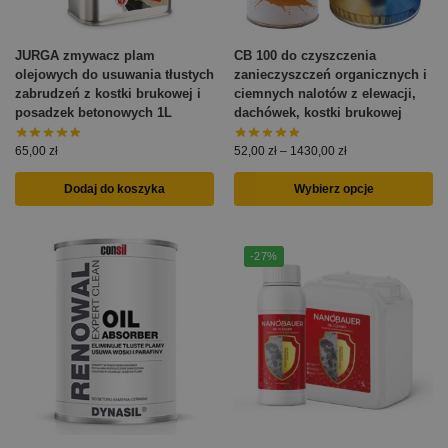
JURGA zmywacz plam
CB 100 do czyszczenia
olejowych do usuwania tłustych
zanieczyszczeń organicznych i
zabrudzeń z kostki brukowej i
ciemnych nalotów z elewacji,
posadzek betonowych 1L
dachówek, kostki brukowej
65,00
zł
52,00
zł
–
1430,00
zł
Dodaj do koszyka
Wybierz opcje
-27%