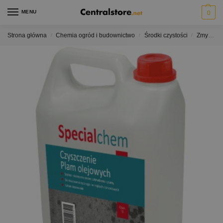
MENU
0
Strona główna
Chemia ogród i budownictwo
Środki czystości
Zmywacze plam olejowych
/
/
/