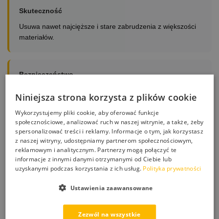
Skuteczność
Usuwa nawet najcięższe i stare zabrudzenia z większości
materiałów.
Bezpieczeństwo
Bezpieczny dla czyszczonego podłoża – nie uszkadza
Niniejsza strona korzysta z plików cookie
materiału.
Wykorzystujemy pliki cookie, aby oferować funkcje
społecznościowe, analizować ruch w naszej witrynie, a także, żeby
spersonalizować treści i reklamy. Informacje o tym, jak korzystasz
Łatwe stosowanie
z naszej witryny, udostępniamy partnerom społecznościowym,
reklamowym i analitycznym. Partnerzy mogą połączyć te
Do stosowania punktowego na plamy – nie wymaga
informacje z innymi danymi otrzymanymi od Ciebie lub
rozcieńczania.
uzyskanymi podczas korzystania z ich usług.
Polityka prywatności
Ustawienia zaawansowane
Gdzie stosować?
Zezwól na wszystkie