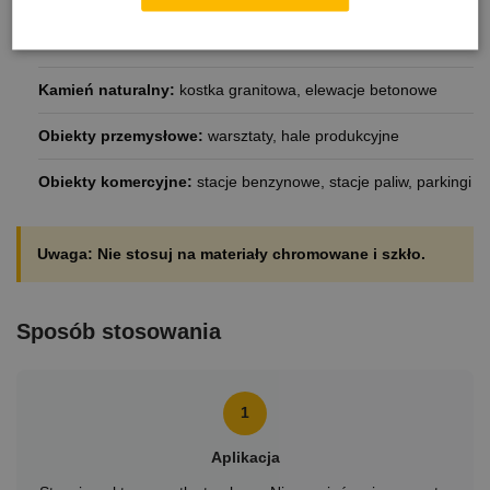
Kostka brukowa:
kostka betonowa, Polbruk, Pozbruk, kostka
Bauma
Kamień naturalny:
kostka granitowa, elewacje betonowe
Obiekty przemysłowe:
warsztaty, hale produkcyjne
Obiekty komercyjne:
stacje benzynowe, stacje paliw, parkingi
Uwaga:
Nie stosuj na materiały chromowane i szkło.
Sposób stosowania
1
Aplikacja