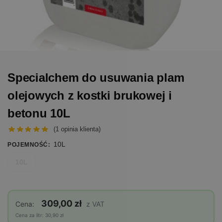
Specialchem do usuwania plam
olejowych z kostki brukowej i
betonu 10L
(
1
opinia klienta)
10L
POJEMNOŚĆ
:
10L
309,00 zł
Cena:
z VAT
Cena za litr: 30,90 zł