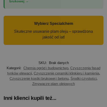
brukowej →
Wybierz Specialchem
Skuteczne usuwanie plam oleju – sprawdzona
jakość od lat!
SKU:
Brak danych
Kategorii:
Chemia ogród i budownictwo
,
Czyszczenia fasad
tynków elewacji
,
Czyszczenie ceramiki klinkieru i kamienia
,
Czyszczenie kostki brukowej i betonu
,
Środki czystości
,
Zmywacze plam olejowych
Inni klienci kupili też...